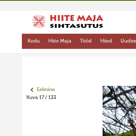
Kodu
Hiite Maja
Tööd
Hiied
Uudis
Eelmine
Kuva 17 / 133