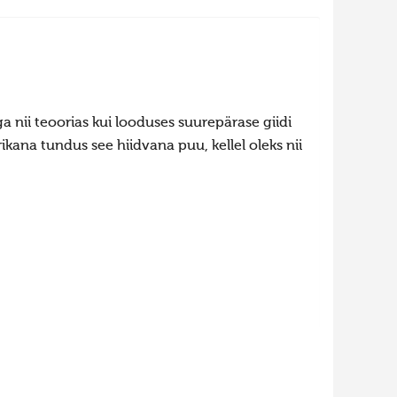
ga nii teoorias kui looduses suurepärase giidi
ikana tundus see hiidvana puu, kellel oleks nii