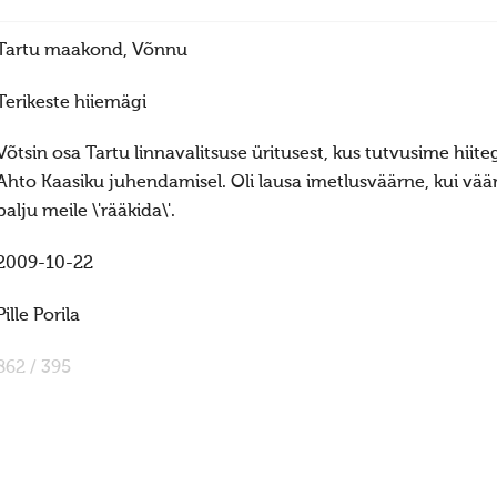
Tartu maakond, Võnnu
Terikeste hiiemägi
Võtsin osa Tartu linnavalitsuse üritusest, kus tutvusime hiite
Ahto Kaasiku juhendamisel. Oli lausa imetlusväärne, kui väär
palju meile \'rääkida\'.
2009-10-22
Pille Porila
862 / 395