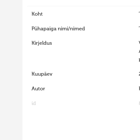
Koht
Pühapaiga nimi/nimed
Kirjeldus
Kuupäev
Autor
id
FaLang translation system by Faboba