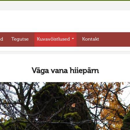
ed
Tegutse
Kuvavõistlused
Kontakt
Väga vana hiiepärn