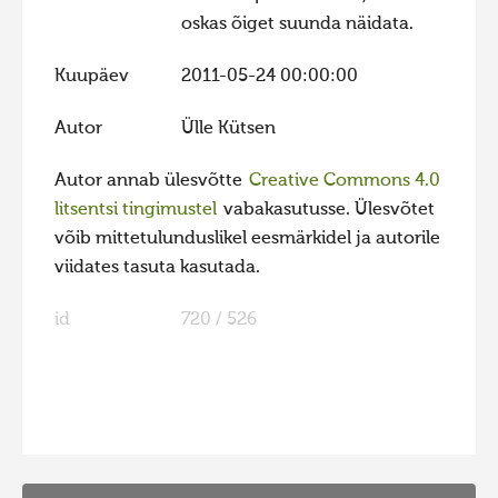
oskas õiget suunda näidata.
Hiite kuvavõistlus 2020
Hiite kuvavõistlus 2020 lisa
Kuupäev
2011-05-24 00:00:00
Liikuvad kuvad 2020
Autor
Ülle Kütsen
Hiite kuvavõistlus 2019
Autor annab ülesvõtte
Creative Commons 4.0
Hiite kuvavõistlus 2018
litsentsi tingimustel
vabakasutusse. Ülesvõtet
Hiite kuvavõistlus 2017
võib mittetulunduslikel eesmärkidel ja autorile
Hiite kuvavõistlus 2016
viidates tasuta kasutada.
Hiite kuvavõistlus 2015
id
720 / 526
Hiite kuvavõistlus 2014
Hiite kuvavõistlus 2013
Hiite kuvavõistlus 2012
FaLang translation system by Faboba
Hiite kuvavõistlus 2011
Hiite kuvavõistlus 2010