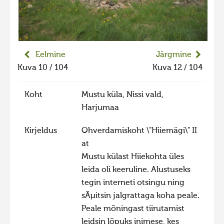
Liikuvad kuvad 2025
Hiite kuvavõistlus 2024
Hiite kuvavõistlus 2024 lisa
Eelmine
Järgmine
Liikuvad kuvad 2024
Kuva 10 / 104
Kuva 12 / 104
Hiite kuvavõistlus 2023
Koht
Mustu küla, Nissi vald,
Hiite kuvavõistlus 2023 lisa
Harjumaa
Liikuvad kuvad 2023
Kirjeldus
Ohverdamiskoht \"Hiiemägi\" II
Hiite kuvavõistlus 2022
at
Hiite kuvavõistlus 2022 lisa
Mustu külast Hiiekohta üles
Liikuvad kuvad 2022
leida oli keeruline. Alustuseks
tegin interneti otsingu ning
Hiite kuvavõistlus 2021
sÃµitsin jalgrattaga koha peale.
Hiite kuvavõistlus 2021 lisa
Peale mõningast tiirutamist
Liikuvad kuvad 2021
leidsin lõpuks inimese, kes