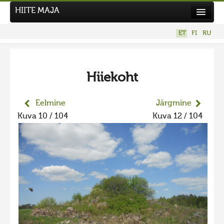
HIITE MAJA
Kodu
ET
FI
RU
Hiite Maja
Tööd
Hiiekoht
Hiied
Uudised
Eelmine
Järgmine
Kuva 10 / 104
Kuva 12 / 104
Tegutse
Kuvavõistlused
UUS KUVAVÕISTLUS
Hiite kuvavõistlus 2026
VANEMAD KUVAVÕISTLUSED
Hiite kuvavõistlus 2025
Hiite kuvavõistlus 2025 lisa