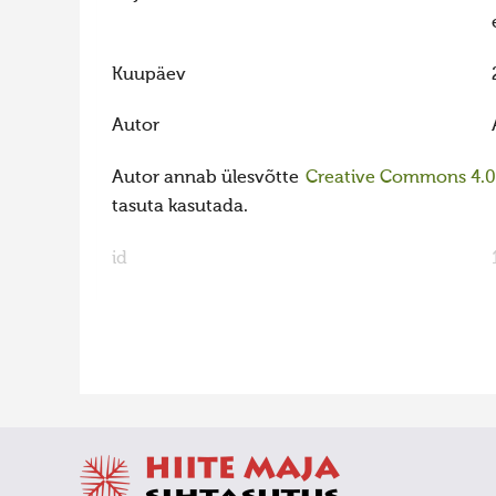
Kuupäev
Autor
Autor annab ülesvõtte
Creative Commons 4.0 l
tasuta kasutada.
id
FaLang translation system by Faboba