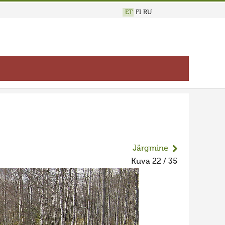
ET
FI
RU
Järgmine
Kuva 22 / 35