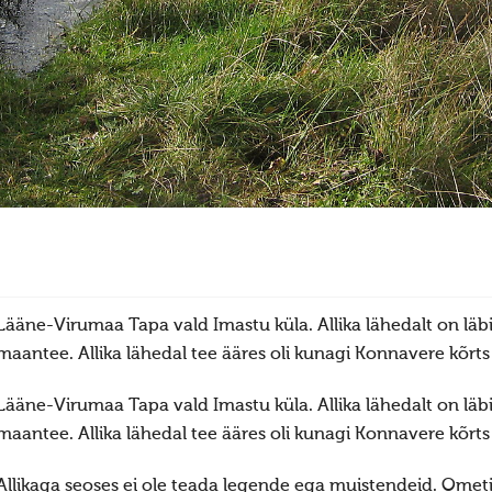
Lääne-Virumaa Tapa vald Imastu küla. Allika lähedalt on läb
maantee. Allika lähedal tee ääres oli kunagi Konnavere kõrts j
Lääne-Virumaa Tapa vald Imastu küla. Allika lähedalt on läb
maantee. Allika lähedal tee ääres oli kunagi Konnavere kõrts j
Allikaga seoses ei ole teada legende ega muistendeid. Ometi 