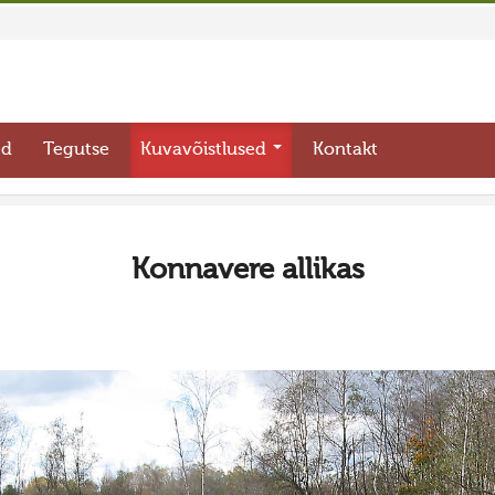
ed
Tegutse
Kuvavõistlused
Kontakt
Konnavere allikas