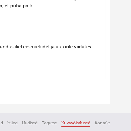
a, et püha paik.
nduslikel eesmärkidel ja autorile viidates
öd
Hiied
Uudised
Tegutse
Kuvavõistlused
Kontakt