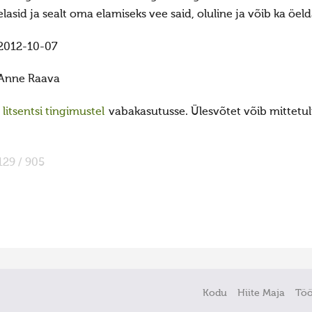
elasid ja sealt oma elamiseks vee said, oluline ja võib ka öeld
2012-10-07
Anne Raava
itsentsi tingimustel
vabakasutusse. Ülesvõtet võib mittetulu
129 / 905
Kodu
Hiite Maja
Tö