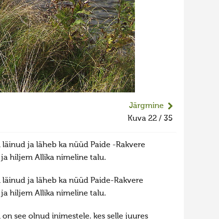
Järgmine
Kuva 22 / 35
i läinud ja läheb ka nüüd Paide -Rakvere
a hiljem Allika nimeline talu.
i läinud ja läheb ka nüüd Paide-Rakvere
a hiljem Allika nimeline talu.
on see olnud inimestele. kes selle juures