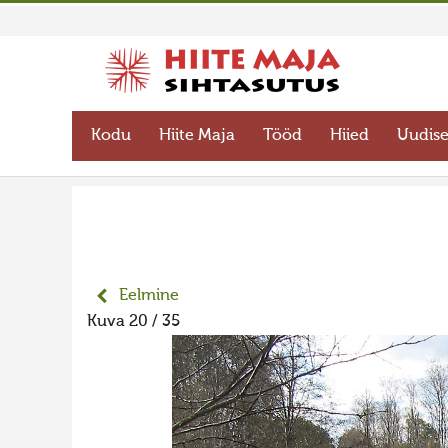
Kodu
Hiite Maja
Tööd
Hiied
Uudis
Eelmine
Kuva 20 / 35