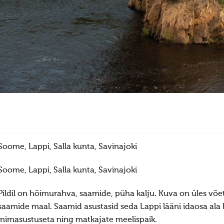
Soome, Lappi, Salla kunta, Savinajoki
Soome, Lappi, Salla kunta, Savinajoki
Pildil on hõimurahva, saamide, püha kalju. Kuva on üles võe
saamide maal. Saamid asustasid seda Lappi lääni idaosa ala k
inimasustuseta ning matkajate meelispaik.