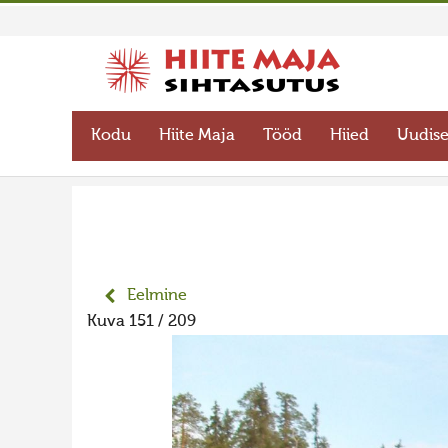
Kodu
Hiite Maja
Tööd
Hiied
Uudis
Eelmine
Kuva 151 / 209