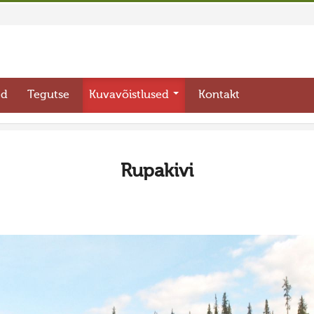
ed
Tegutse
Kuvavõistlused
Kontakt
Rupakivi