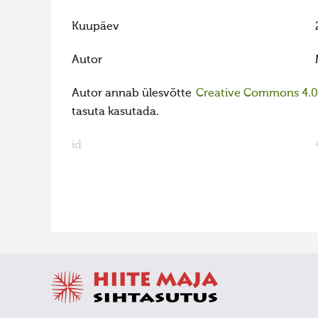
Kuupäev
Autor
Autor annab ülesvõtte
Creative Commons 4.0 l
tasuta kasutada.
id
FaLang translation system by Faboba