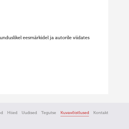
nduslikel eesmärkidel ja autorile viidates
öd
Hiied
Uudised
Tegutse
Kuvavõistlused
Kontakt