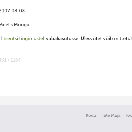
2007-08-03
Meelis Muuga
itsentsi tingimustel
vabakasutusse. Ülesvõtet võib mittetulu
431 / 1164
Kodu
Hiite Maja
Tö