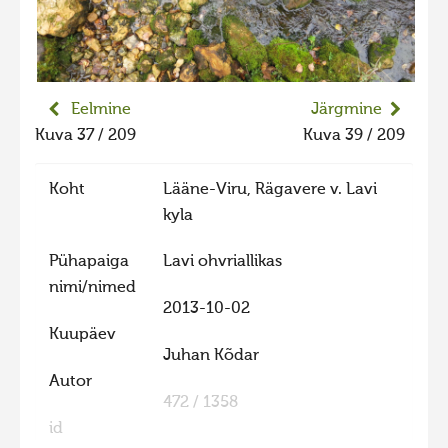
Liikuvad kuvad 2025
Hiite kuvavõistlus 2024
Hiite kuvavõistlus 2024 lisa
Eelmine
Järgmine
Liikuvad kuvad 2024
Kuva 37 / 209
Kuva 39 / 209
Hiite kuvavõistlus 2023
Koht
Lääne-Viru, Rägavere v. Lavi
Hiite kuvavõistlus 2023 lisa
kyla
Liikuvad kuvad 2023
Pühapaiga
Lavi ohvriallikas
Hiite kuvavõistlus 2022
nimi/nimed
Hiite kuvavõistlus 2022 lisa
2013-10-02
Kuupäev
Liikuvad kuvad 2022
Juhan Kõdar
Hiite kuvavõistlus 2021
Autor
472 / 1358
Hiite kuvavõistlus 2021 lisa
id
Liikuvad kuvad 2021