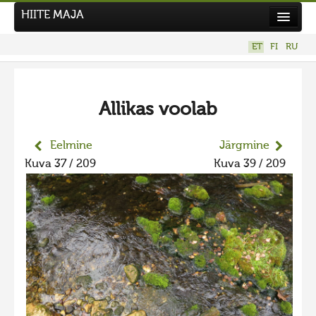
HIITE MAJA
Kodu
ET
FI
RU
Hiite Maja
Tööd
Allikas voolab
Hiied
Uudised
Eelmine
Järgmine
Kuva 37 / 209
Kuva 39 / 209
Tegutse
Kuvavõistlused
UUS KUVAVÕISTLUS
Hiite kuvavõistlus 2026
VANEMAD KUVAVÕISTLUSED
Hiite kuvavõistlus 2025
Hiite kuvavõistlus 2025 lisa