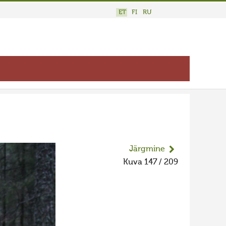
ET
FI
RU
Järgmine
Kuva 147 / 209