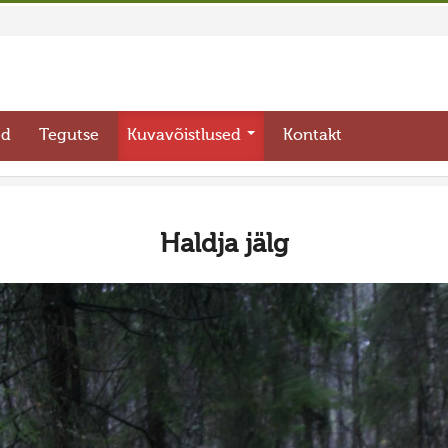
ed
Tegutse
Kuvavõistlused
Kontakt
Haldja jälg