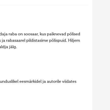
daja raba on soosaar, kus paiknevad pölised
ja rabasaarel pildistasime põlispuid. Hiljem
ldja jälg.
nduslikel eesmärkidel ja autorile viidates