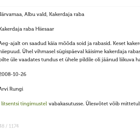
Järvamaa, Albu vald, Kakerdaja raba
Kakerdaja raba Hiiesaar
Aeg-ajalt on saadud käia mõõda soid ja rabasid. Keset kaker
hiiepuud. Ühel vihmasel sügispäeval käisime kakerdaja rabas 
pilte üle vaadates tundus et ühele pildile oli jäänud liikuva ha
2008-10-26
Arvi Rungi
itsentsi tingimustel
vabakasutusse. Ülesvõtet võib mittetulu
48 / 1174