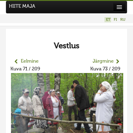
HIITE MAJA
Kodu
ET
FI
RU
Hiite Maja
Tööd
Vestlus
Hiied
Uudised
Eelmine
Järgmine
Kuva 71 / 209
Kuva 73 / 209
Tegutse
Kuvavõistlused
UUS KUVAVÕISTLUS
Hiite kuvavõistlus 2026
VANEMAD KUVAVÕISTLUSED
Hiite kuvavõistlus 2025
Hiite kuvavõistlus 2025 lisa