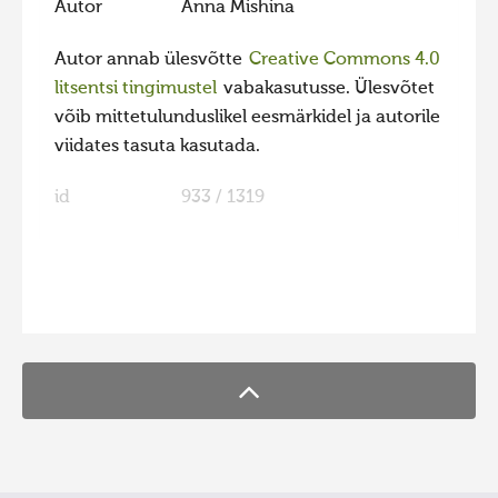
Autor
Anna Mishina
Hiite kuvavõistlus 2020
Autor annab ülesvõtte
Creative Commons 4.0
Hiite kuvavõistlus 2020 lisa
litsentsi tingimustel
vabakasutusse. Ülesvõtet
Liikuvad kuvad 2020
võib mittetulunduslikel eesmärkidel ja autorile
viidates tasuta kasutada.
Hiite kuvavõistlus 2019
Hiite kuvavõistlus 2018
id
933 / 1319
Hiite kuvavõistlus 2017
Hiite kuvavõistlus 2016
Hiite kuvavõistlus 2015
FaLang translation system by Faboba
Hiite kuvavõistlus 2014
Hiite kuvavõistlus 2013
Hiite kuvavõistlus 2012
Hiite kuvavõistlus 2011
Hiite kuvavõistlus 2010