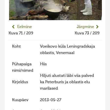
Liikuvad kuvad 2025
Hiite kuvavõistlus 2024
Hiite kuvavõistlus 2024 lisa
Eelmine
Järgmine
Liikuvad kuvad 2024
Kuva 71 / 209
Kuva 73 / 209
Hiite kuvavõistlus 2023
Koht
Voeikovo küla Leningradskaja
Hiite kuvavõistlus 2023 lisa
oblastis, Venemaal
Liikuvad kuvad 2023
Pühapaiga
Hiis
Hiite kuvavõistlus 2022
nimi/nimed
Hiite kuvavõistlus 2022 lisa
Hiljuti alustati läbi viia palved
Kirjeldus
ka Peterburis ja oblastis elu
Liikuvad kuvad 2022
marilased
Hiite kuvavõistlus 2021
Hiite kuvavõistlus 2021 lisa
Kuupäev
2013-05-27
Liikuvad kuvad 2021