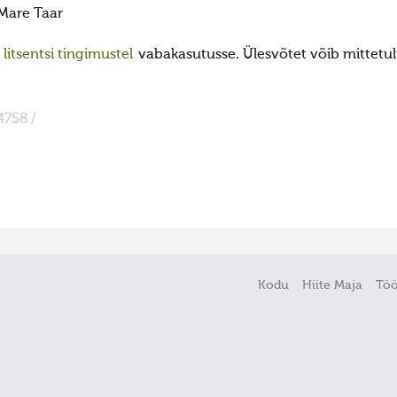
Mare Taar
itsentsi tingimustel
vabakasutusse. Ülesvõtet võib mittetulu
4758 /
Kodu
Hiite Maja
Tö