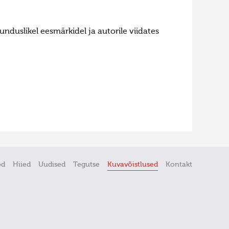
nduslikel eesmärkidel ja autorile viidates
öd
Hiied
Uudised
Tegutse
Kuvavõistlused
Kontakt