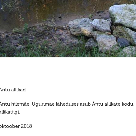
Äntu allikad
Äntu hiiemäe, Ugurimäe läheduses asub Äntu allikate kodu
allikatiigi.
oktoober 2018