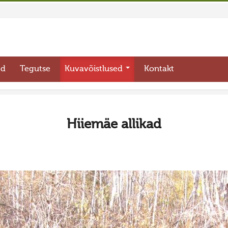
ed
Tegutse
Kuvavõistlused
Kontakt
Hiiemäe allikad