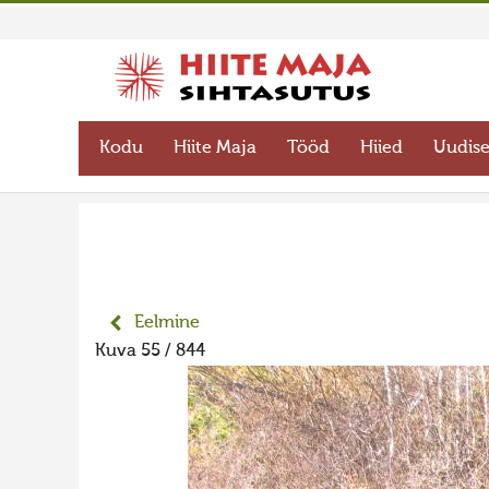
Kodu
Hiite Maja
Tööd
Hiied
Uudis
Eelmine
Kuva 55 / 844