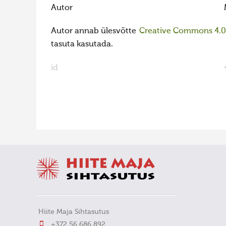
Autor
Autor annab ülesvõtte
Creative Commons 4.0 l
tasuta kasutada.
id
FaLang translation system by Faboba
Hiite Maja Sihtasutus
+372 56 686 892