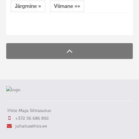
Järgmine »
Viimane »»
FaLang translation system by Faboba
Hiite Maja Sihtasutus
+372 56 686 892
juhatus@hiis.ee