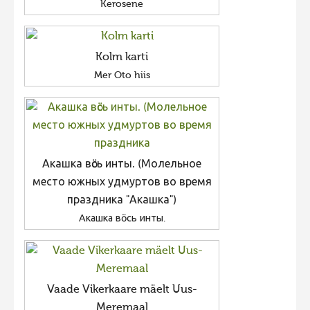
Kerosene
Kolm karti
Mer Oto hiis
Акашка вӧсь инты. (Молельное
место южных удмуртов во время
праздника "Акашка")
Акашка вӧсь инты.
Vaade Vikerkaare mäelt Uus-
Meremaal