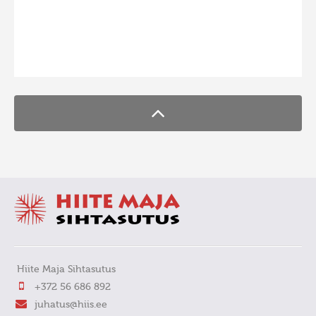
Hiite kuvavõistlus 2009
Hiite kuvavõistlus 2008
FaLang translation system by Faboba
Kontakt
Hiite Maja Sihtasutus
+372 56 686 892
juhatus@hiis.ee