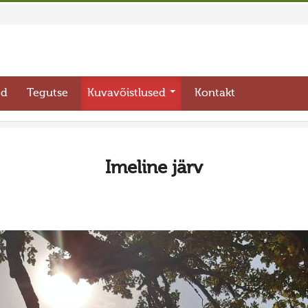
ed
Tegutse
Kuvavõistlused
Kontakt
Imeline järv