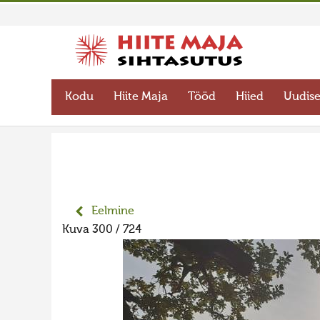
Kodu
Hiite Maja
Tööd
Hiied
Uudis
Eelmine
Kuva 300 / 724