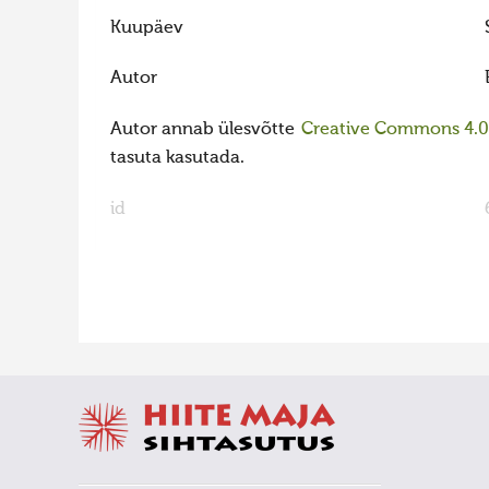
Kuupäev
Autor
Autor annab ülesvõtte
Creative Commons 4.0 l
tasuta kasutada.
id
FaLang translation system by Faboba