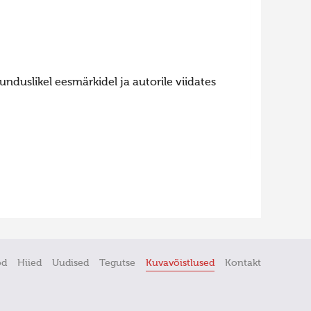
nduslikel eesmärkidel ja autorile viidates
öd
Hiied
Uudised
Tegutse
Kuvavõistlused
Kontakt