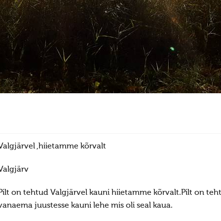
Valgjärvel ,hiietamme kõrvalt
Valgjärv
Pilt on tehtud Valgjärvel kauni hiietamme kõrvalt.Pilt on te
vanaema juustesse kauni lehe mis oli seal kaua.