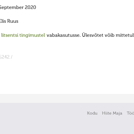
September 2020
Elis Ruus
itsentsi tingimustel
vabakasutusse. Ülesvõtet võib mittetulu
6242 /
Kodu
Hiite Maja
Tö