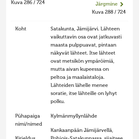
Kuva 286 / 724
Järgmine
Hiite kuvavõistlus 2020
Kuva 288 / 724
Hiite kuvavõistlus 2020 lisa
Koht
Satakunta, Jämijärvi. Lähteen
Liikuvad kuvad 2020
vaikuttavin osa ovat jatkuvasti
Hiite kuvavõistlus 2019
maasta pulppuavat, pintaan
Hiite kuvavõistlus 2018
näkyvät lähteet. Itse lähteet
ovat metsikön ympäröimiä,
Hiite kuvavõistlus 2017
mutta aivan kupeessa on
Hiite kuvavõistlus 2016
peltoa ja maalaistaloja.
Hiite kuvavõistlus 2015
Lähteiden lähelle menee
soratie, itse lähteille on lyhyt
Hiite kuvavõistlus 2014
polku.
Hiite kuvavõistlus 2013
Pühapaiga
Kylmänmyllynlähde
Hiite kuvavõistlus 2012
nimi/nimed
Hiite kuvavõistlus 2011
Kankaanpään Jämijärvellä,
Kirjeldus
Pohjois-Satakunnassa, sijaitsee
Hiite kuvavõistlus 2010