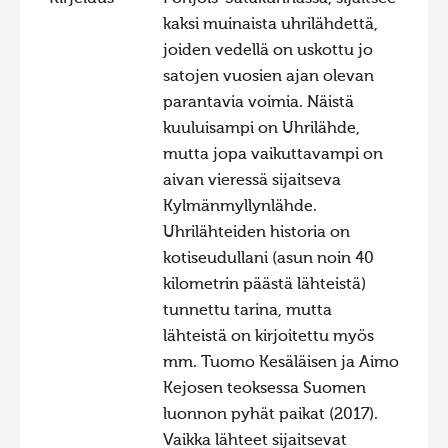
kaksi muinaista uhrilähdettä,
Hiite kuvavõistlus 2009
joiden vedellä on uskottu jo
Hiite kuvavõistlus 2008
satojen vuosien ajan olevan
parantavia voimia. Näistä
Kontakt
kuuluisampi on Uhrilähde,
mutta jopa vaikuttavampi on
aivan vieressä sijaitseva
Kylmänmyllynlähde.
Uhrilähteiden historia on
kotiseudullani (asun noin 40
kilometrin päästä lähteistä)
tunnettu tarina, mutta
lähteistä on kirjoitettu myös
mm. Tuomo Kesäläisen ja Aimo
Kejosen teoksessa Suomen
luonnon pyhät paikat (2017).
Vaikka lähteet sijaitsevat