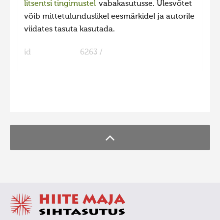
litsentsi tingimustel
vabakasutusse. Ülesvõtet
võib mittetulunduslikel eesmärkidel ja autorile
viidates tasuta kasutada.
id
6263 /
FaLang translation system by Faboba