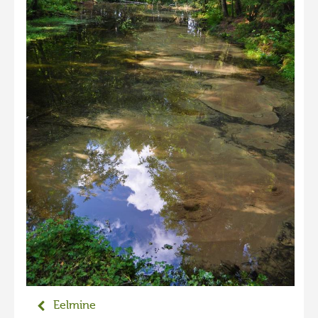
Liikuvad kuvad 2025
Hiite kuvavõistlus 2024
Hiite kuvavõistlus 2024 lisa
Liikuvad kuvad 2024
Hiite kuvavõistlus 2023
Hiite kuvavõistlus 2023 lisa
Liikuvad kuvad 2023
Hiite kuvavõistlus 2022
Hiite kuvavõistlus 2022 lisa
Liikuvad kuvad 2022
Hiite kuvavõistlus 2021
Hiite kuvavõistlus 2021 lisa
Eelmine
Liikuvad kuvad 2021