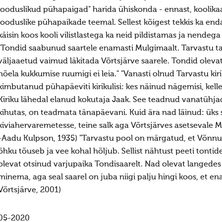
looduslikud pühapaigad" harida ühiskonda - ennast, koolikaasl
looduslike pühapaikade teemal. Sellest kõigest tekkis ka end
käisin koos kooli vilistlastega ka neid pildistamas ja nende
"Tondid saabunud saartele enamasti Mulgimaalt. Tarvastu t
väljaaetud vaimud läkitada Võrtsjärve saarele. Tondid olevat k
nõela kukkumise ruumigi ei leia." "Vanasti olnud Tarvastu k
kimbutanud pühapäeviti kirikulisi: kes näinud nägemisi, kel
Kiriku lähedal elanud kokutaja Jaak. See teadnud vanatühj
kihutas, on teadmata tänapäevani. Kuid ära nad läinud: üks 
kiviahervaremetesse, teine salk aga Võrtsjärves asetsevale M
-Aadu Kulpson, 1935) "Tarvastu pool on märgatud, et Võnnus
õhku tõuseb ja vee kohal hõljub. Sellist nähtust peeti tontid
olevat otsinud varjupaika Tondisaarelt. Nad olevat langede
minema, aga seal saarel on juba niigi palju hingi koos, et 
Võrtsjärve, 2001)
05-2020