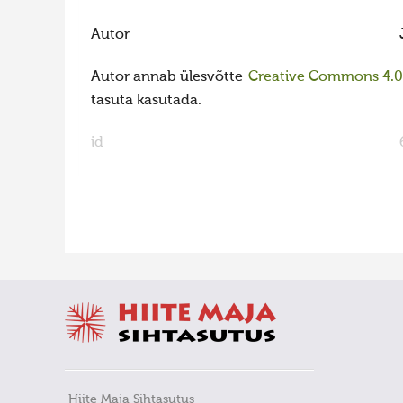
Autor
Autor annab ülesvõtte
Creative Commons 4.0 l
tasuta kasutada.
id
FaLang translation system by Faboba
Hiite Maja Sihtasutus