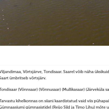
Viljandimaa, Võrtsjärve, Tondisaar. Saarel võib näha üksikui
Saart ümbritseb võrtsjärv.
Tondisaar (Võnnsaar) (Võnnusaar) (Mullikasaar) (Järveküla sa
Tarvastu kihelkonnas on siiani kaardistatud vaid viis pühapai
Gümnaasiumi gümnasistidel (Reijo Sild ja Timo Lihu) mõte u