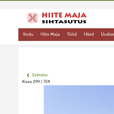
Kodu
Hiite Maja
Tööd
Hiied
Uudis
Eelmine
Kuva 299 / 724