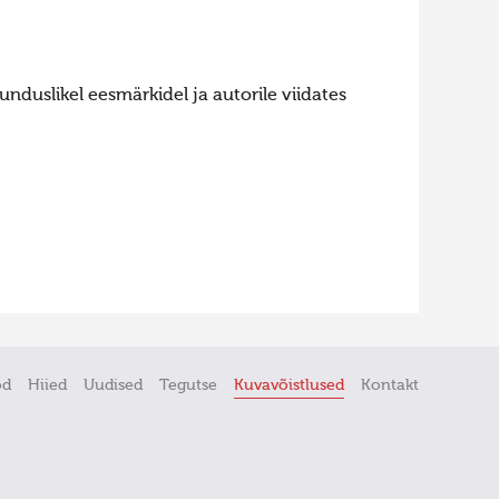
nduslikel eesmärkidel ja autorile viidates
öd
Hiied
Uudised
Tegutse
Kuvavõistlused
Kontakt