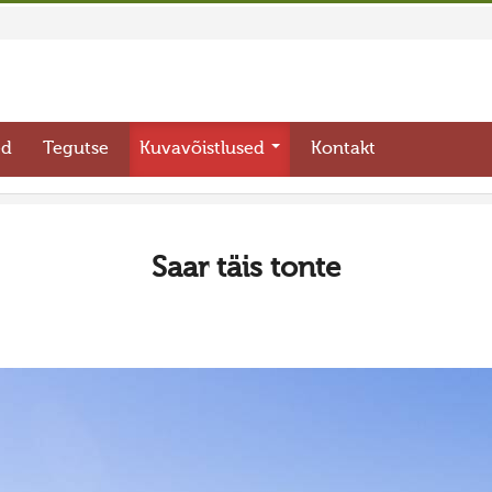
ed
Tegutse
Kuvavõistlused
Kontakt
Saar täis tonte