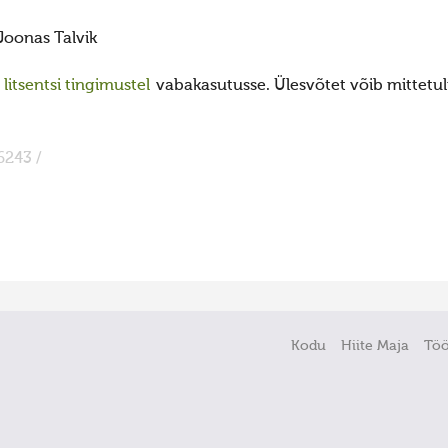
Joonas Talvik
itsentsi tingimustel
vabakasutusse. Ülesvõtet võib mittetulu
6243 /
Kodu
Hiite Maja
Tö