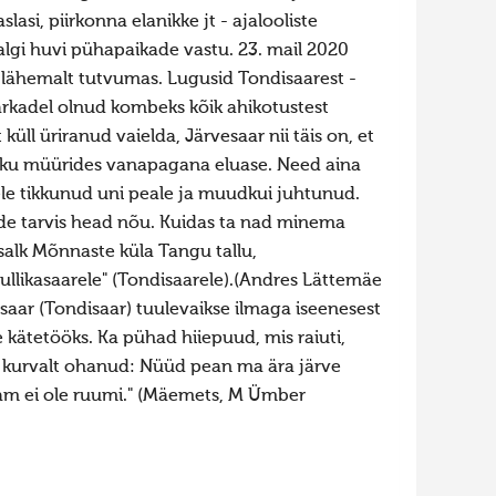
asi, piirkonna elanikke jt - ajalooliste
algi huvi pühapaikade vastu. 23. mail 2020
ga lähemalt tutvumas. Lugusid Tondisaarest -
arkadel olnud kombeks kõik ahikotustest
üll üriranud vaielda, Järvesaar nii täis on, et
iriku müürides vanapagana eluase. Need aina
lele tikkunud uni peale ja muudkui juhtunud.
ade tarvis head nõu. Kuidas ta nad minema
salk Mõnnaste küla Tangu tallu,
ullikasaarele" (Tondisaarele).(Andres Lättemäe
aar (Tondisaar) tuulevaikse ilmaga iseenesest
e kätetööks. Ka pühad hiiepuud, mis raiuti,
s kurvalt ohanud: Nüüd pean ma ära järve
enam ei ole ruumi." (Mäemets, M Ümber