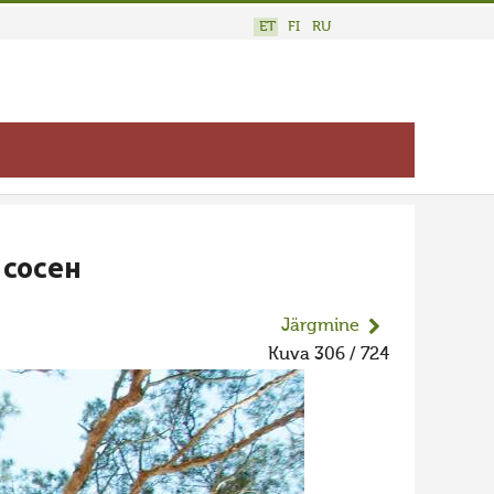
ET
FI
RU
сосен
Järgmine
Kuva 306 / 724