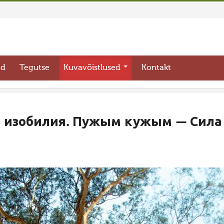
ed
Tegutse
Kuvavõistlused
Kontakt
а изобилия. Пужым кужым — Сила 