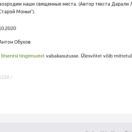
возродим наши священные места. (Автор текста Дарали 
Старой Моньи").
10.2020
Антон Обухов
itsentsi tingimustel
vabakasutusse. Ülesvõtet võib mittetulu
6238 /