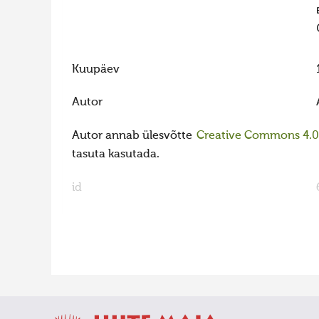
Kuupäev
Autor
Autor annab ülesvõtte
Creative Commons 4.0 l
tasuta kasutada.
id
FaLang translation system by Faboba