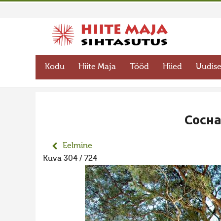
Kodu
Hiite Maja
Tööd
Hiied
Uudis
Сосн
Eelmine
Kuva 304 / 724