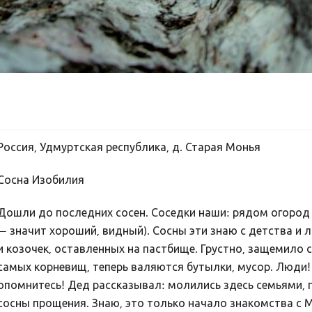
Россия, Удмуртская республика, д. Старая Монья
Сосна Изобилия
Дошли до последних сосен. Соседки наши: рядом огород 
— значит хороший, видный). Сосны эти знаю с детства и л
и козочек, оставленных на пастбище. Грустно, защемило 
самых корневищ, теперь валяются бутылки, мусор. Люди
опомнитесь! Дед рассказывал: молились здесь семьями, п
сосны прощения. Знаю, это только начало знакомства с