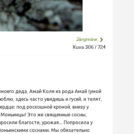
Järgmine
Kuva 306 / 724
моего деда, Амай Коля из рода Амай (умой
юблю, здесь часто увидишь и гусей, и телят,
сердце: под роскошной кроной, внизу у
! Моньинцы! Это же священные сосны,
росили благости, урожая... Попросила у
 Моньинскими соснами. Мы обязательно