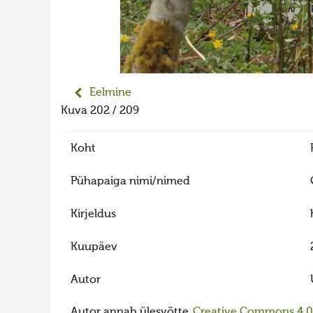
Eelmine
Kuva 202 / 209
Koht
Pühapaiga nimi/nimed
Kirjeldus
Kuupäev
Autor
Autor annab ülesvõtte
Creative Commons 4.0 l