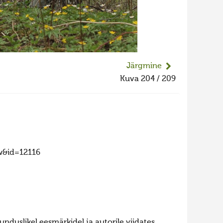
Järgmine
Kuva 204 / 209
w&id=12116
nduslikel eesmärkidel ja autorile viidates