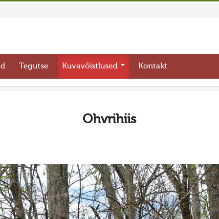
ed
Tegutse
Kuvavõistlused
Kontakt
Ohvrihiis