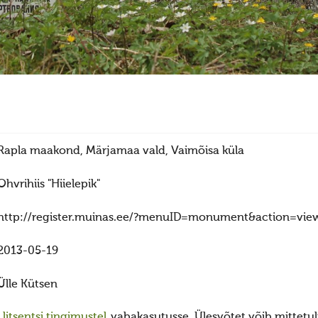
Rapla maakond, Märjamaa vald, Vaimõisa küla
Ohvrihiis "Hiielepik"
http://register.muinas.ee/?menuID=monument&action=vie
2013-05-19
Ülle Kütsen
itsentsi tingimustel
vabakasutusse. Ülesvõtet võib mittetulu