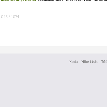
1045 / 1074
Kodu
Hiite Maja
Tö