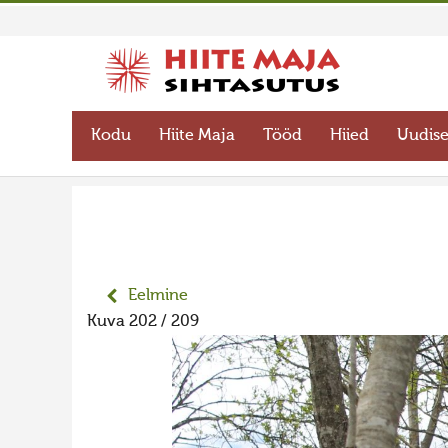
Kodu
Hiite Maja
Tööd
Hiied
Uudis
Eelmine
Kuva 202 / 209