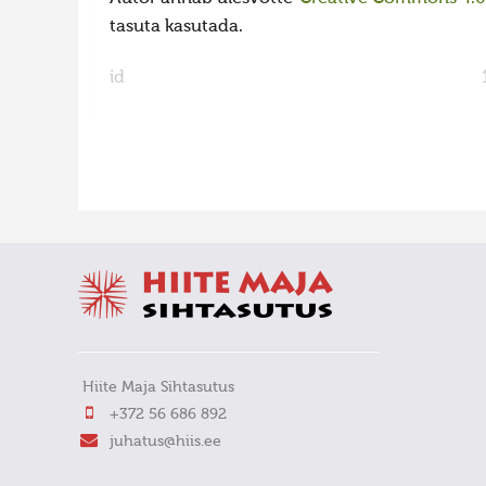
tasuta kasutada.
id
FaLang translation system by Faboba
Hiite Maja Sihtasutus
+372 56 686 892
juhatus@hiis.ee