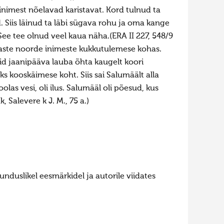
 inimest nõelavad karistavat. Kord tulnud ta
. Siis läinud ta läbi sügava rohu ja oma kange
See tee olnud veel kaua näha.(ERA II 227, 548/9
naste noorde inimeste kukkutulemese kohas.
lid jaanipääva lauba õhta kaugelt koori
ks kooskäimese koht. Siis sai Salumäält alla
olas vesi, oli ilus. Salumääl oli põesud, kus
, Salevere k J. M., 75 a.)
nduslikel eesmärkidel ja autorile viidates