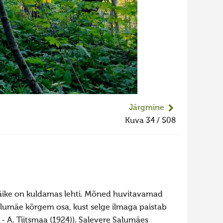
Järgmine
Kuva 34 / 508
äike on kuldamas lehti. Mõned huvitavamad
lumäe kõrgem osa, kust selge ilmaga paistab
k - A. Tiitsmaa (1924)). Salevere Salumäes