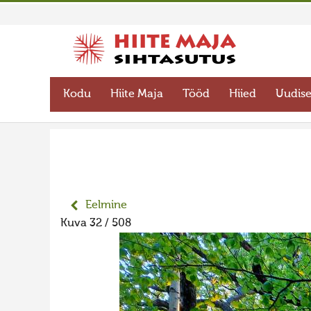
Kodu
Hiite Maja
Tööd
Hiied
Uudis
Eelmine
Kuva 32 / 508