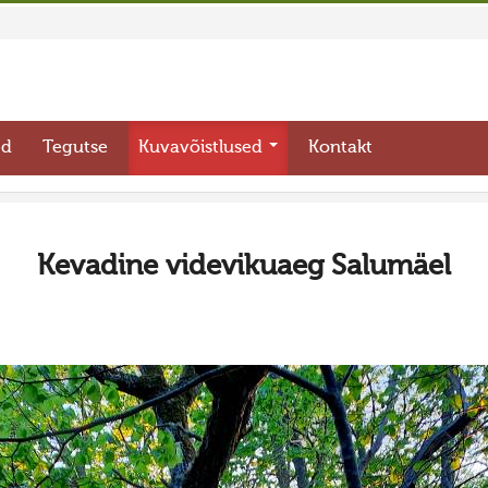
ed
Tegutse
Kuvavõistlused
Kontakt
Kevadine videvikuaeg Salumäel