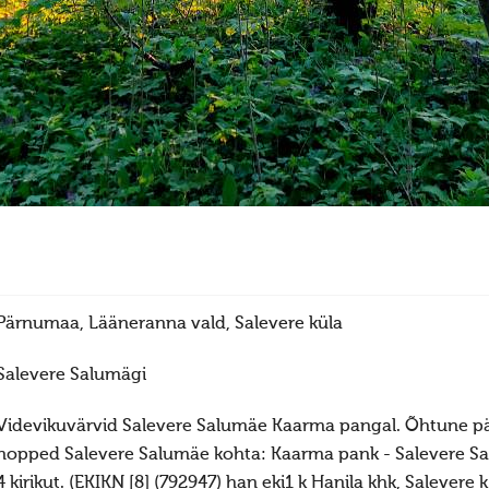
Pärnumaa, Lääneranna vald, Salevere küla
Salevere Salumägi
Videvikuvärvid Salevere Salumäe Kaarma pangal. Õhtune p
nopped Salevere Salumäe kohta: Kaarma pank - Salevere Sa
4 kirikut. (EKIKN [8] (792947) han eki1 k Hanila khk, Salevere 