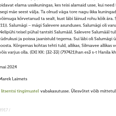
pidavat elama ussikuningas, kes teisi alamaid usse, kui need
isegi mäe seest välja. Ta olnud väga tore nagu ikka kuningad
võimuga kõrvetanud ta sealt, kust läbi läinud rohu kõik ära. 
(11)). Salumägi – mägi Salevere asunduses. Salumägi oli va
Nelipühi teisel pühal tantsiti Salumääl. Salevere Salumääl tu
tüdrukusi ja poissa jaanistuld tegema. Sui läbi oli Salumägi ü
joosta. Kõrgemas kohtas tehti tuld, allikas, Silmavee allikas vo
võis varjus olla. (EKI KK: [32-33] (797421)han es3 s-t Hanila khk
mai 2024
Marek Laimets
itsentsi tingimustel
vabakasutusse. Ülesvõtet võib mittetulu
8917 /