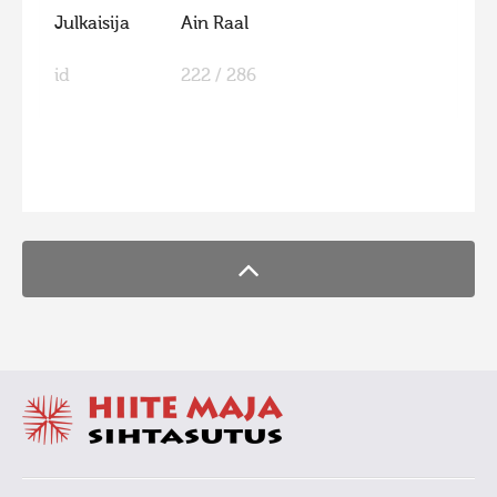
Julkaisija
Ain Raal
id
222 / 286
FaLang translation system by Faboba