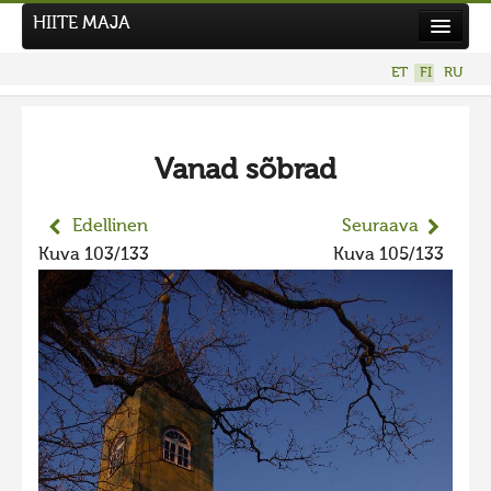
HIITE MAJA
Uutiset
ET
FI
RU
Kuvakilpailut
UUSI KUVAKILPAILU
Vanad sõbrad
Hiite kuvavõistlus 2026
AIEMMAT KILPAILUT
Edellinen
Seuraava
Hiisien kuvakilpailu 2025
Kuva 103/133
Kuva 105/133
2025 kuvakilpailu lisä
Liikuvad kuvad 2025
Hiisien kuvakilpailu 2024
2024 kuvakilpailu lisä
Liikkuvat kuvat 2024
Hiisien kuvakilpailu 2023