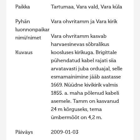
Paikka
Tartumaa, Vara vald, Vara küla
Hiite kuvavõistlus 2015
Hiite kuvavõistlus 2014
Pyhän
Vara ohvritamm ja Vara kirik
luonnonpaikan
Hiite kuvavõistlus 2013
Vara ohvritamm kasvab
nimi/nimet
Hiite kuvavõistlus 2012
harvaesinevas sõbralikus
Hiite kuvavõistlus 2011
Kuvaus
koosluses kirikuga. Brigittale
pühendatud kabel rajati siia
Hiite kuvavõistlus 2010
arvatavasti juba orduajal, selle
Hiite kuvavõistlus 2009
esmamainimine jääb aastasse
1669. Nüüdne kivikirik valmis
Hiite kuvavõistlus 2008
1855. a. maha põlenud kabeli
asemele. Tamm on kasvanud
24 m kõrguseks, tema
ümbermõõt on 4,2 m.
Päiväys
2009-01-03