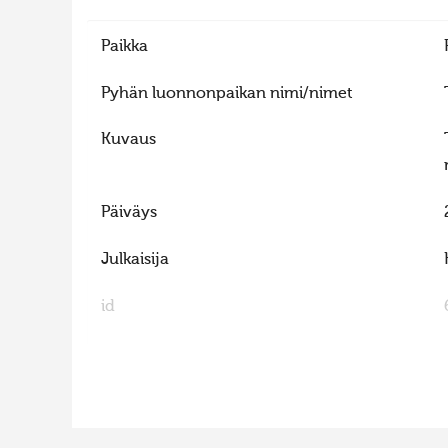
Paikka
Pyhän luonnonpaikan nimi/nimet
Kuvaus
Päiväys
Julkaisija
id
FaLang translation system by Faboba