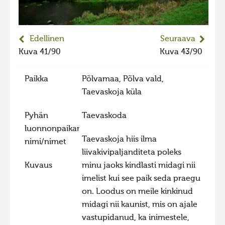
2023 kuvakilpailu lisä
Liikkuvat kuvat 2023
Edellinen
Seuraava
Hiite kuvavõistlus 2022
Kuva 41/90
Kuva 43/90
Hiite kuvavõistlus 2022 lisa
Paikka
Põlvamaa, Põlva vald,
Liikkuvat kuvat 2022
Taevaskoja küla
Hiite kuvavõistlus 2021
Pyhän
Taevaskoda
Liikkuvat kuvat 2021
luonnonpaikan
Hiite kuvavõistlus 2020
Taevaskoja hiis ilma
nimi/nimet
Liikkuvat kuvat 2020
liivakivipaljanditeta poleks
Kuvaus
minu jaoks kindlasti midagi nii
Hiite kuvavõistlus 2019
imelist kui see paik seda praegu
Hiite kuvavõistlus 2018
on. Loodus on meile kinkinud
Hiite kuvavõistlus 2017
midagi nii kaunist, mis on ajale
vastupidanud, ka inimestele,
Hiite kuvavõistlus 2016