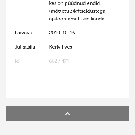
kes on püüdnud endid
Hiite kuvavõistlus 2015
(mõttetult)kritseldustega
Hiite kuvavõistlus 2014
ajalooraamatusse kanda.
Hiite kuvavõistlus 2013
Päiväys
2010-10-16
Hiite kuvavõistlus 2012
Julkaisija
Kerly Ilves
Hiite kuvavõistlus 2011
Hiite kuvavõistlus 2010
id
662 / 474
Hiite kuvavõistlus 2009
Hiite kuvavõistlus 2008
FaLang translation system by Faboba