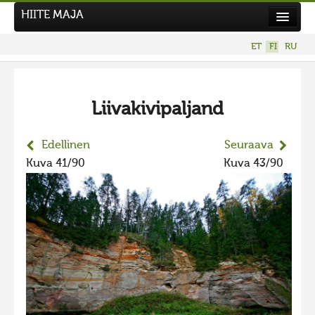
HIITE MAJA
Uutiset
ET
FI
RU
Kuvakilpailut
UUSI KUVAKILPAILU
Liivakivipaljand
Hiite kuvavõistlus 2026
AIEMMAT KILPAILUT
Edellinen
Seuraava
Hiisien kuvakilpailu 2025
Kuva 41/90
Kuva 43/90
2025 kuvakilpailu lisä
Liikuvad kuvad 2025
Hiisien kuvakilpailu 2024
2024 kuvakilpailu lisä
Liikkuvat kuvat 2024
Hiisien kuvakilpailu 2023