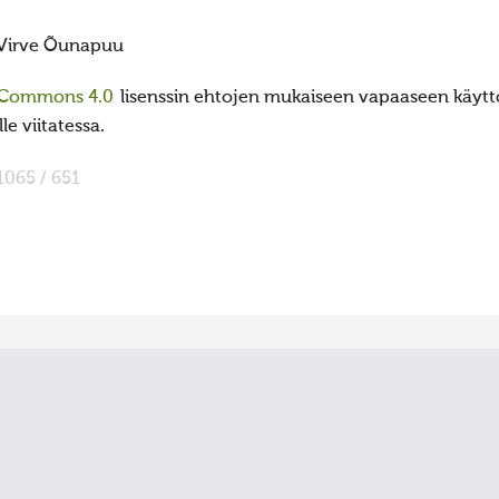
Virve Õunapuu
 Commons 4.0
lisenssin ehtojen mukaiseen vapaaseen käyttö
e viitatessa.
1065 / 651