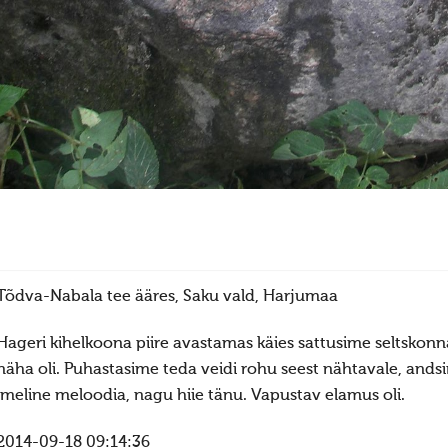
Tõdva-Nabala tee ääres, Saku vald, Harjumaa
Hageri kihelkoona piire avastamas käies sattusime seltskonn
näha oli. Puhastasime teda veidi rohu seest nähtavale, ands
imeline meloodia, nagu hiie tänu. Vapustav elamus oli.
2014-09-18 09:14:36