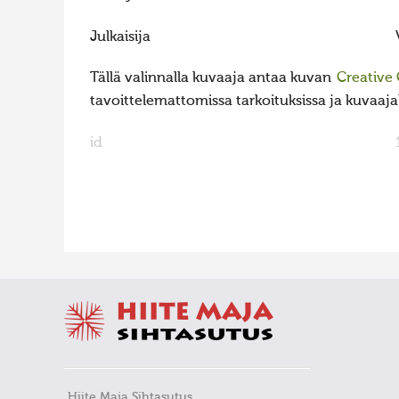
Julkaisija
Tällä valinnalla kuvaaja antaa kuvan
Creative
tavoittelemattomissa tarkoituksissa ja kuvaajall
id
FaLang translation system by Faboba
Hiite Maja Sihtasutus