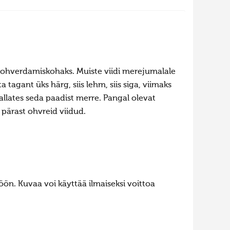
 ohverdamiskohaks. Muiste viidi merejumalale
a tagant üks härg, siis lehm, siis siga, viimaks
kallates seda paadist merre. Pangal olevat
pärast ohvreid viidud.
ön. Kuvaa voi käyttää ilmaiseksi voittoa