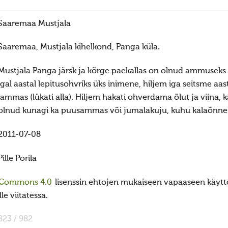
Saaremaa Mustjala
Saaremaa, Mustjala kihelkond, Panga küla.
Mustjala Panga järsk ja kõrge paekallas on olnud ammuseks
igal aastal lepitusohvriks üks inimene, hiljem iga seitsme aast
lammas (lükati alla). Hiljem hakati ohverdama õlut ja viina, 
olnud kunagi ka puusammas või jumalakuju, kuhu kalaõnne 
2011-07-08
Pille Porila
 Commons 4.0
lisenssin ehtojen mukaiseen vapaaseen käyttö
e viitatessa.
823 / 982