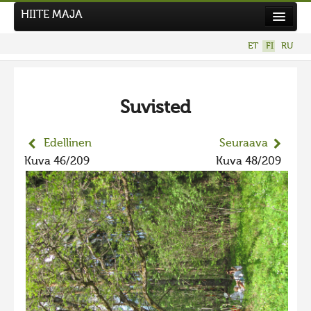
HIITE MAJA
Uutiset
ET
FI
RU
Kuvakilpailut
UUSI KUVAKILPAILU
Suvisted
Hiite kuvavõistlus 2026
AIEMMAT KILPAILUT
Edellinen
Seuraava
Hiisien kuvakilpailu 2025
Kuva 46/209
Kuva 48/209
2025 kuvakilpailu lisä
Liikuvad kuvad 2025
Hiisien kuvakilpailu 2024
2024 kuvakilpailu lisä
Liikkuvat kuvat 2024
Hiisien kuvakilpailu 2023