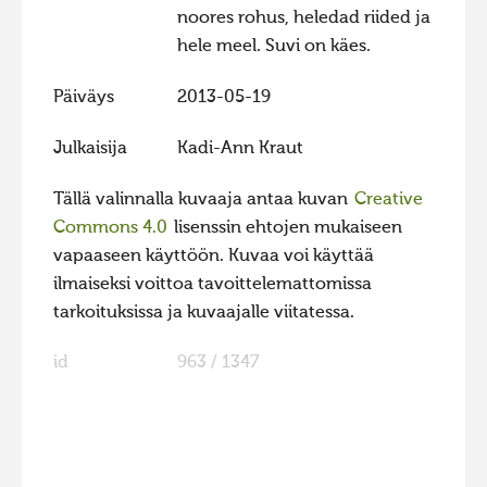
noores rohus, heledad riided ja
Hiite kuvavõistlus 2015
hele meel. Suvi on käes.
Hiite kuvavõistlus 2014
Päiväys
2013-05-19
Hiite kuvavõistlus 2013
Hiite kuvavõistlus 2012
Julkaisija
Kadi-Ann Kraut
Hiite kuvavõistlus 2011
Tällä valinnalla kuvaaja antaa kuvan
Creative
Hiite kuvavõistlus 2010
Commons 4.0
lisenssin ehtojen mukaiseen
vapaaseen käyttöön. Kuvaa voi käyttää
Hiite kuvavõistlus 2009
ilmaiseksi voittoa tavoittelemattomissa
Hiite kuvavõistlus 2008
tarkoituksissa ja kuvaajalle viitatessa.
id
963 / 1347
FaLang translation system by Faboba