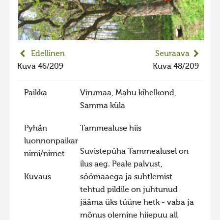
2023 kuvakilpailu lisä
Liikkuvat kuvat 2023
Hiite kuvavõistlus 2022
Edellinen
Seuraava
Hiite kuvavõistlus 2022 lisa
Kuva 46/209
Kuva 48/209
Liikkuvat kuvat 2022
Paikka
Virumaa, Mahu kihelkond,
Hiite kuvavõistlus 2021
Samma küla
Liikkuvat kuvat 2021
Pyhän
Tammealuse hiis
Hiite kuvavõistlus 2020
luonnonpaikan
Liikkuvat kuvat 2020
Suvistepüha Tammealusel on
nimi/nimet
ilus aeg. Peale palvust,
Hiite kuvavõistlus 2019
Kuvaus
söömaaega ja suhtlemist
Hiite kuvavõistlus 2018
tehtud pildile on juhtunud
Hiite kuvavõistlus 2017
jääma üks tüüne hetk - vaba ja
mõnus olemine hiiepuu all
Hiite kuvavõistlus 2016