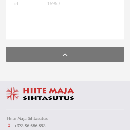
id
1695 /
FaLang translation system by Faboba
Hiite Maja Sihtasutus
+372 56 686 892