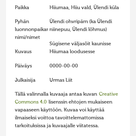
Paikka
Hiiumaa, Hiiu vald, Ülendi küla
Hiite kuvavõistlus 2015
Hiite kuvavõistlus 2014
Pyhän
Ülendi ohvripärn (ka Ülendi
Hiite kuvavõistlus 2013
luonnonpaikan
niinepuu, Ülendi lõhmus)
nimi/nimet
Hiite kuvavõistlus 2012
Sügisene väljasõit kaunisse
Hiite kuvavõistlus 2011
Kuvaus
Hiiumaa loodusesse
Hiite kuvavõistlus 2010
Päiväys
0000-00-00
Hiite kuvavõistlus 2009
Julkaisija
Urmas Liit
Hiite kuvavõistlus 2008
Tällä valinnalla kuvaaja antaa kuvan
Creative
Commons 4.0
lisenssin ehtojen mukaiseen
vapaaseen käyttöön. Kuvaa voi käyttää
ilmaiseksi voittoa tavoittelemattomissa
tarkoituksissa ja kuvaajalle viitatessa.