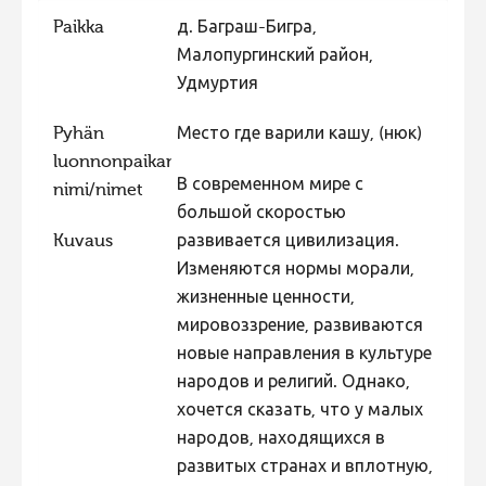
Paikka
д. Баграш-Бигра,
Hiite kuvavõistlus 2015
Малопургинский район,
Hiite kuvavõistlus 2014
Удмуртия
Hiite kuvavõistlus 2013
Pyhän
Место где варили кашу, (нюк)
Hiite kuvavõistlus 2012
luonnonpaikan
Hiite kuvavõistlus 2011
В современном мире с
nimi/nimet
большой скоростью
Hiite kuvavõistlus 2010
Kuvaus
развивается цивилизация.
Hiite kuvavõistlus 2009
Изменяются нормы морали,
Hiite kuvavõistlus 2008
жизненные ценности,
мировоззрение, развиваются
новые направления в культуре
народов и религий. Однако,
хочется сказать, что у малых
народов, находящихся в
развитых странах и вплотную,