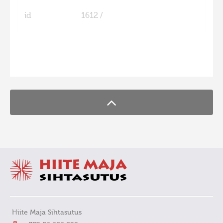
id
1612 /
FaLang translation system by Faboba
Hiite Maja Sihtasutus