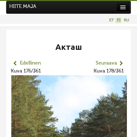
HIITE MAJA
Uutiset
ET
FI
RU
Kuvakilpailut
UUSI KUVAKILPAILU
Акташ
Hiite kuvavõistlus 2026
AIEMMAT KILPAILUT
Edellinen
Seuraava
Hiisien kuvakilpailu 2025
Kuva 176/361
Kuva 178/361
2025 kuvakilpailu lisä
Liikuvad kuvad 2025
Hiisien kuvakilpailu 2024
2024 kuvakilpailu lisä
Liikkuvat kuvat 2024
Hiisien kuvakilpailu 2023