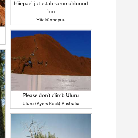
Hiiepael jutustab sammaldunud
loo
Hiiekünnapuu
Please don't climb Uluru
Uluru (Ayers Rock) Australia