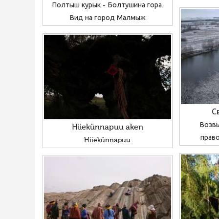
Полтыш курык - Болтушина гора.
Вид на город Малмыж
С
Возвы
Hiiekünnapuu aken
прав
Hiiekünnapuu