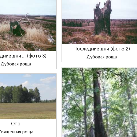
Последние дни (фотo 2)
ние дни ... (фотo 3)
Дубовая роща
Дубовая роща
Ото
Священная роща