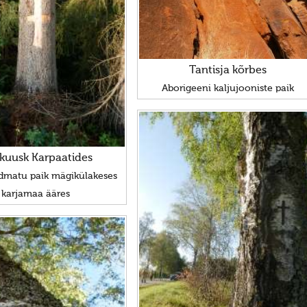
Tantisja kõrbes
Aborigeeni kaljujooniste paik
ikuusk Karpaatides
dmatu paik mägikülakeses
karjamaa ääres