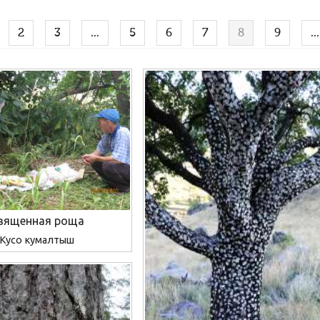
2
3
...
5
6
7
8
9
...
вященная роща
Кусо кумалтыш