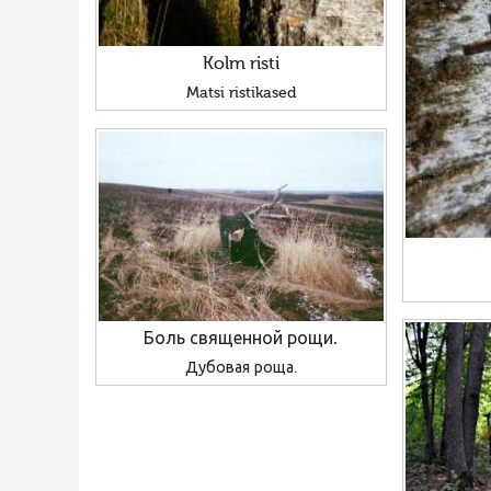
Kolm risti
Matsi ristikased
Боль священной рощи.
Дубовая роща.