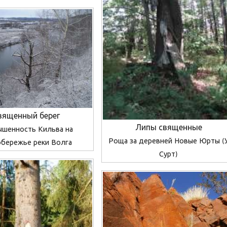
вященный берег
Липы священные
шенность Кильва на
Роща за деревней Новые Юрты (
обережье реки Волга
Сурт)