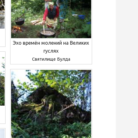
Эхо времён молений на Великих
гуслях
Святилище Булда