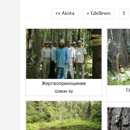
«« Aloita
« Edellinen
1
Жертвоприношение
С
Шаван ер