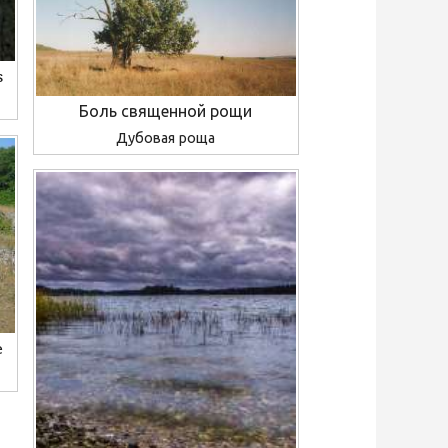
s
Боль священной рощи
Дубовая роща
e