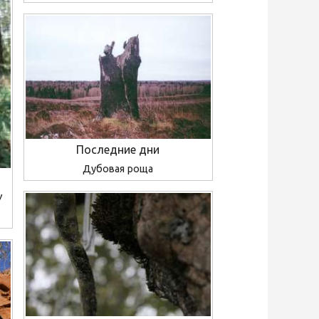
Последние дни
Дубовая роща
У