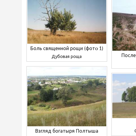
Боль священной рощи (фотo 1)
Послед
Дубовая роща
Взгляд богатыря Полтыша