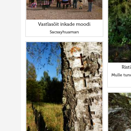
Vastlasõit inkade moodi
Sacsayhuaman
Rist
Mulle tun