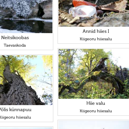
Annid hiies I
Neitsikoobas
Kiigeoru hiiesalu
Taevaskoda
Hiie valu
Põlis künnapuu
Kiigeoru hiiesalu
Kiigeoru hiiesalu