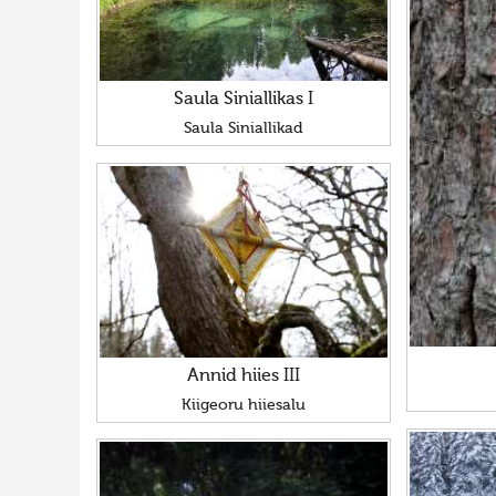
Saula Siniallikas I
Saula Siniallikad
Annid hiies III
Kiigeoru hiiesalu