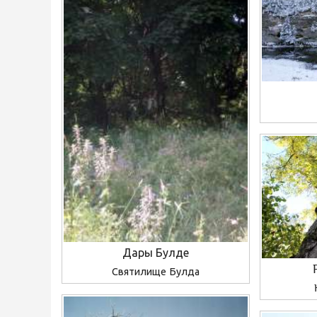
Дары Булде
Святилище Булда