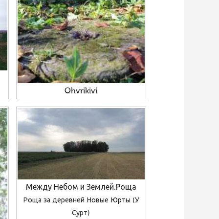
Ohvrikivi
Между Небом и Землей.Роща
Роща за деревней Новые Юрты (У
Сурт)