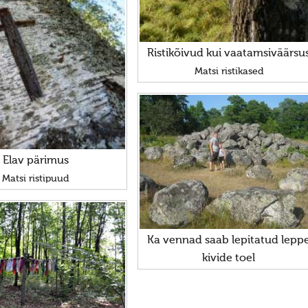
Ristikõivud kui vaatamsiväärsu
Matsi ristikased
Elav pärimus
Matsi ristipuud
Ka vennad saab lepitatud lepp
kivide toel