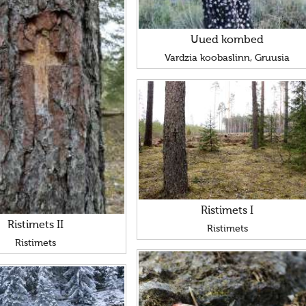
Uued kombed
Vardzia koobaslinn, Gruusia
Ristimets I
Ristimets II
Ristimets
Ristimets