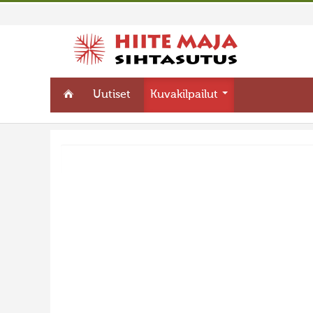
Uutiset
Kuvakilpailut