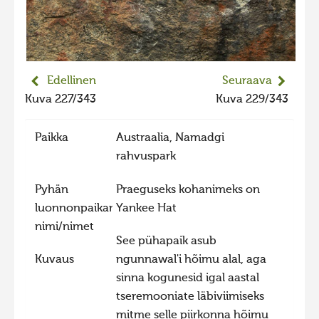
2023 kuvakilpailu lisä
Liikkuvat kuvat 2023
Hiite kuvavõistlus 2022
Edellinen
Seuraava
Hiite kuvavõistlus 2022 lisa
Kuva 227/343
Kuva 229/343
Liikkuvat kuvat 2022
Paikka
Austraalia, Namadgi
Hiite kuvavõistlus 2021
rahvuspark
Liikkuvat kuvat 2021
Hiite kuvavõistlus 2020
Pyhän
Praeguseks kohanimeks on
luonnonpaikan
Yankee Hat
Liikkuvat kuvat 2020
nimi/nimet
Hiite kuvavõistlus 2019
See pühapaik asub
Kuvaus
ngunnawal'i hõimu alal, aga
Hiite kuvavõistlus 2018
sinna kogunesid igal aastal
Hiite kuvavõistlus 2017
tseremooniate läbiviimiseks
Hiite kuvavõistlus 2016
mitme selle piirkonna hõimu