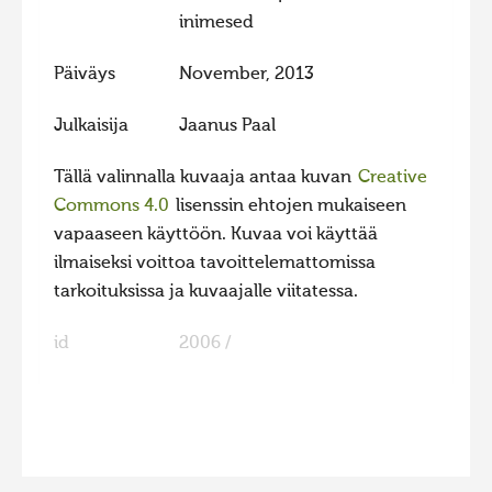
inimesed
Hiite kuvavõistlus 2015
Hiite kuvavõistlus 2014
Päiväys
November, 2013
Hiite kuvavõistlus 2013
Julkaisija
Jaanus Paal
Hiite kuvavõistlus 2012
Tällä valinnalla kuvaaja antaa kuvan
Creative
Hiite kuvavõistlus 2011
Commons 4.0
lisenssin ehtojen mukaiseen
Hiite kuvavõistlus 2010
vapaaseen käyttöön. Kuvaa voi käyttää
Hiite kuvavõistlus 2009
ilmaiseksi voittoa tavoittelemattomissa
tarkoituksissa ja kuvaajalle viitatessa.
Hiite kuvavõistlus 2008
id
2006 /
FaLang translation system by Faboba