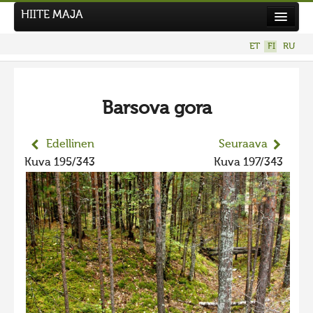
HIITE MAJA
Uutiset
ET
FI
RU
Kuvakilpailut
UUSI KUVAKILPAILU
Barsova gora
Hiite kuvavõistlus 2026
AIEMMAT KILPAILUT
Edellinen
Seuraava
Hiisien kuvakilpailu 2025
Kuva 195/343
Kuva 197/343
2025 kuvakilpailu lisä
Liikuvad kuvad 2025
Hiisien kuvakilpailu 2024
2024 kuvakilpailu lisä
Liikkuvat kuvat 2024
Hiisien kuvakilpailu 2023