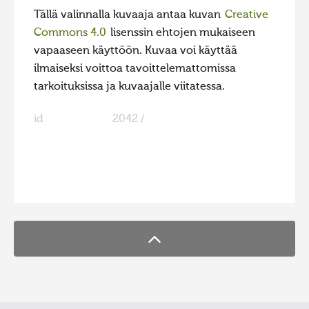
Tällä valinnalla kuvaaja antaa kuvan
Creative
Hiite kuvavõistlus 2015
Commons 4.0
lisenssin ehtojen mukaiseen
Hiite kuvavõistlus 2014
vapaaseen käyttöön. Kuvaa voi käyttää
Hiite kuvavõistlus 2013
ilmaiseksi voittoa tavoittelemattomissa
tarkoituksissa ja kuvaajalle viitatessa.
Hiite kuvavõistlus 2012
Hiite kuvavõistlus 2011
id
2042 /
Hiite kuvavõistlus 2010
Hiite kuvavõistlus 2009
FaLang translation system by Faboba
Hiite kuvavõistlus 2008