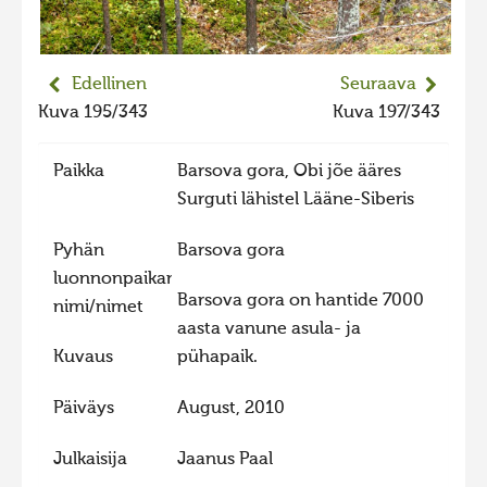
2023 kuvakilpailu lisä
Liikkuvat kuvat 2023
Edellinen
Seuraava
Hiite kuvavõistlus 2022
Kuva 195/343
Kuva 197/343
Hiite kuvavõistlus 2022 lisa
Paikka
Barsova gora, Obi jõe ääres
Liikkuvat kuvat 2022
Surguti lähistel Lääne-Siberis
Hiite kuvavõistlus 2021
Pyhän
Barsova gora
Liikkuvat kuvat 2021
luonnonpaikan
Hiite kuvavõistlus 2020
Barsova gora on hantide 7000
nimi/nimet
Liikkuvat kuvat 2020
aasta vanune asula- ja
Kuvaus
pühapaik.
Hiite kuvavõistlus 2019
Hiite kuvavõistlus 2018
Päiväys
August, 2010
Hiite kuvavõistlus 2017
Julkaisija
Jaanus Paal
Hiite kuvavõistlus 2016