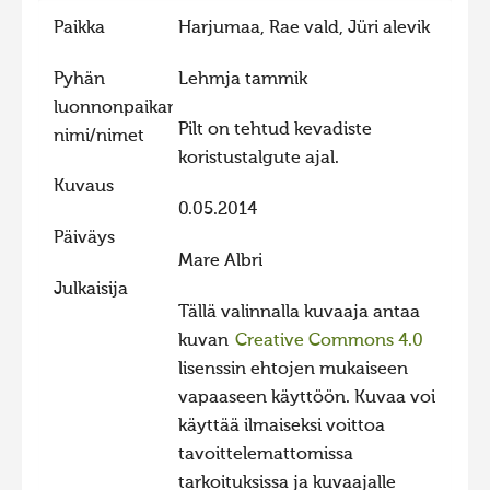
Paikka
Harjumaa, Rae vald, Jüri alevik
Hiite kuvavõistlus 2015
Hiite kuvavõistlus 2014
Pyhän
Lehmja tammik
Hiite kuvavõistlus 2013
luonnonpaikan
Pilt on tehtud kevadiste
nimi/nimet
Hiite kuvavõistlus 2012
koristustalgute ajal.
Hiite kuvavõistlus 2011
Kuvaus
0.05.2014
Hiite kuvavõistlus 2010
Päiväys
Hiite kuvavõistlus 2009
Mare Albri
Julkaisija
Hiite kuvavõistlus 2008
Tällä valinnalla kuvaaja antaa
kuvan
Creative Commons 4.0
lisenssin ehtojen mukaiseen
vapaaseen käyttöön. Kuvaa voi
käyttää ilmaiseksi voittoa
tavoittelemattomissa
tarkoituksissa ja kuvaajalle