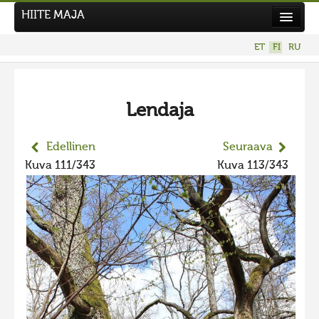
HIITE MAJA
Uutiset
ET
FI
RU
Kuvakilpailut
UUSI KUVAKILPAILU
Lendaja
Hiite kuvavõistlus 2026
AIEMMAT KILPAILUT
Edellinen
Seuraava
Hiisien kuvakilpailu 2025
Kuva 111/343
Kuva 113/343
2025 kuvakilpailu lisä
Liikuvad kuvad 2025
Hiisien kuvakilpailu 2024
2024 kuvakilpailu lisä
Liikkuvat kuvat 2024
Hiisien kuvakilpailu 2023