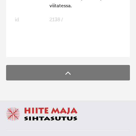
viitatessa.
id
2138 /
FaLang translation system by Faboba