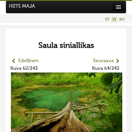
HIITE MAJA
Uutiset
ET
FI
RU
Kuvakilpailut
UUSI KUVAKILPAILU
Saula siniallikas
Hiite kuvavõistlus 2026
AIEMMAT KILPAILUT
Edellinen
Seuraava
Hiisien kuvakilpailu 2025
Kuva 62/343
Kuva 64/343
2025 kuvakilpailu lisä
Liikuvad kuvad 2025
Hiisien kuvakilpailu 2024
2024 kuvakilpailu lisä
Liikkuvat kuvat 2024
Hiisien kuvakilpailu 2023