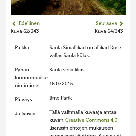
2023 kuvakilpailu lisä
Liikkuvat kuvat 2023
Edellinen
Seuraava
Hiite kuvavõistlus 2022
Kuva 62/343
Kuva 64/343
Hiite kuvavõistlus 2022 lisa
Paikka
Saula Siniallikad on allikad Kose
Liikkuvat kuvat 2022
vallas Saula külas.
Hiite kuvavõistlus 2021
Pyhän
Saula siniallikas
Liikkuvat kuvat 2021
luonnonpaikan
Hiite kuvavõistlus 2020
18.07.2015
nimi/nimet
Liikkuvat kuvat 2020
Ilme Parik
Päiväys
Hiite kuvavõistlus 2019
Hiite kuvavõistlus 2018
Tällä valinnalla kuvaaja antaa
Julkaisija
kuvan
Creative Commons 4.0
Hiite kuvavõistlus 2017
lisenssin ehtojen mukaiseen
Hiite kuvavõistlus 2016