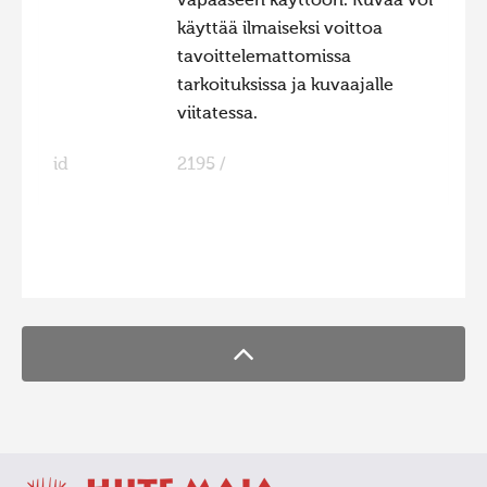
vapaaseen käyttöön. Kuvaa voi
käyttää ilmaiseksi voittoa
Hiite kuvavõistlus 2015
tavoittelemattomissa
Hiite kuvavõistlus 2014
tarkoituksissa ja kuvaajalle
Hiite kuvavõistlus 2013
viitatessa.
Hiite kuvavõistlus 2012
id
2195 /
Hiite kuvavõistlus 2011
Hiite kuvavõistlus 2010
Hiite kuvavõistlus 2009
FaLang translation system by Faboba
Hiite kuvavõistlus 2008