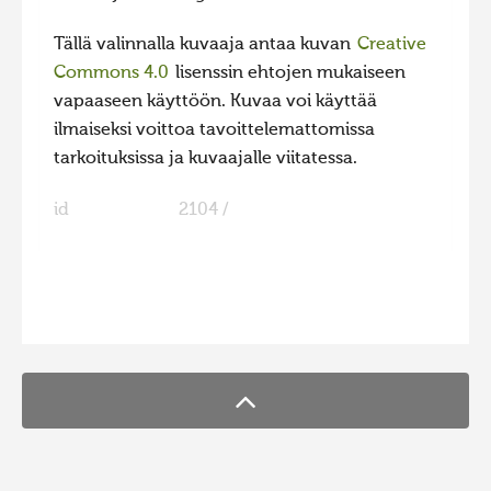
Tällä valinnalla kuvaaja antaa kuvan
Creative
Commons 4.0
lisenssin ehtojen mukaiseen
vapaaseen käyttöön. Kuvaa voi käyttää
ilmaiseksi voittoa tavoittelemattomissa
tarkoituksissa ja kuvaajalle viitatessa.
id
2104 /
FaLang translation system by Faboba