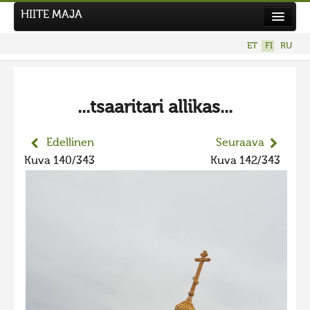
HIITE MAJA
Uutiset
ET
FI
RU
Kuvakilpailut
UUSI KUVAKILPAILU
...tsaaritari allikas...
Hiite kuvavõistlus 2026
AIEMMAT KILPAILUT
Edellinen
Seuraava
Hiisien kuvakilpailu 2025
Kuva 140/343
Kuva 142/343
2025 kuvakilpailu lisä
Liikuvad kuvad 2025
Hiisien kuvakilpailu 2024
2024 kuvakilpailu lisä
Liikkuvat kuvat 2024
Hiisien kuvakilpailu 2023