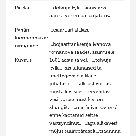
Paikka
...dolvuja kyla...äänisjärve
Hiite kuvavõistlus 2015
ääres...venemaa karjala osa...
Hiite kuvavõistlus 2014
Hiite kuvavõistlus 2013
Pyhän
...tsaaritari allikas...
luonnonpaikan
Hiite kuvavõistlus 2012
...bojaaritar ksenja ivanova
nimi/nimet
Hiite kuvavõistlus 2011
romanova saadeti asumisele
Kuvaus
1601 aasta talvel... ...tolvuja
Hiite kuvavõistlus 2010
kylla...kus talunaised ta
Hiite kuvavõistlus 2009
imettegevale allikale
Hiite kuvavõistlus 2008
juhatasid... ...allikast voolas
musta kivi seest tervendav
vesi... ...see must kivi on
shungiit... ...marfa ivanovna oli
enne kaotanud seitse
vastsyndinut... ...aga allikavesi
m6jus suurepäraselt...tsaarinna