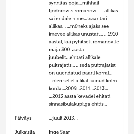
synnitas poja...mihhail
fjodorovits romanovi... ...allikas
sai endale nime...tsaaritari
allikas... ...m6neks ajaks see
imevee allikas unustati... ...1910
aastal, kui pyhitseti romanovite
maja 300-aasta
juubelit...ehitati allikale
puitrajatis... ...seda puitrajatist
on uuendatud paaril korral...
...olen sellel allikal käinud kolm
korda...2009...2011...2013...
...2013 aasta kevadel ehitati
sinnasibulakupliga ehitis...
Päiväys
...juuli 2013...
Julkaisija
Inge Saar