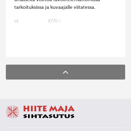
ilmaiseksi voittoa tavoittelemattomissa
tarkoituksissa ja kuvaajalle viitatessa.
id
4770 /
FaLang translation system by Faboba