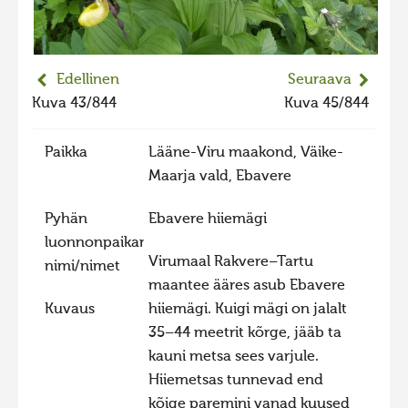
2023 kuvakilpailu lisä
Liikkuvat kuvat 2023
Edellinen
Seuraava
Hiite kuvavõistlus 2022
Kuva 43/844
Kuva 45/844
Hiite kuvavõistlus 2022 lisa
Liikkuvat kuvat 2022
Paikka
Lääne-Viru maakond, Väike-
Maarja vald, Ebavere
Hiite kuvavõistlus 2021
Liikkuvat kuvat 2021
Pyhän
Ebavere hiiemägi
Hiite kuvavõistlus 2020
luonnonpaikan
Virumaal Rakvere–Tartu
nimi/nimet
Liikkuvat kuvat 2020
maantee ääres asub Ebavere
Hiite kuvavõistlus 2019
Kuvaus
hiiemägi. Kuigi mägi on jalalt
35–44 meetrit kõrge, jääb ta
Hiite kuvavõistlus 2018
kauni metsa sees varjule.
Hiite kuvavõistlus 2017
Hiiemetsas tunnevad end
Hiite kuvavõistlus 2016
kõige paremini vanad kuused