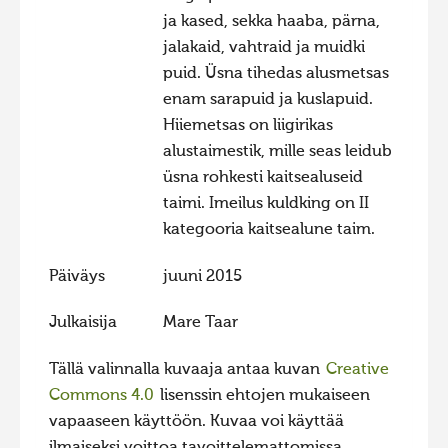
ja kased, sekka haaba, pärna,
Hiite kuvavõistlus 2015
jalakaid, vahtraid ja muidki
Hiite kuvavõistlus 2014
puid. Üsna tihedas alusmetsas
Hiite kuvavõistlus 2013
enam sarapuid ja kuslapuid.
Hiiemetsas on liigirikas
Hiite kuvavõistlus 2012
alustaimestik, mille seas leidub
Hiite kuvavõistlus 2011
üsna rohkesti kaitsealuseid
Hiite kuvavõistlus 2010
taimi. Imeilus kuldking on II
kategooria kaitsealune taim.
Hiite kuvavõistlus 2009
Hiite kuvavõistlus 2008
Päiväys
juuni 2015
Julkaisija
Mare Taar
Tällä valinnalla kuvaaja antaa kuvan
Creative
Commons 4.0
lisenssin ehtojen mukaiseen
vapaaseen käyttöön. Kuvaa voi käyttää