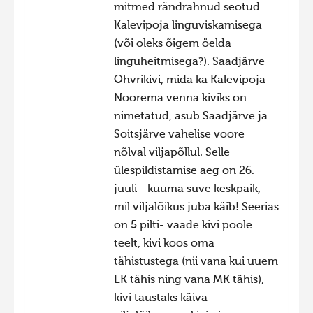
mitmed rändrahnud seotud
Hiite kuvavõistlus 2015
Kalevipoja linguviskamisega
Hiite kuvavõistlus 2014
(või oleks õigem öelda
linguheitmisega?). Saadjärve
Hiite kuvavõistlus 2013
Ohvrikivi, mida ka Kalevipoja
Hiite kuvavõistlus 2012
Noorema venna kiviks on
nimetatud, asub Saadjärve ja
Hiite kuvavõistlus 2011
Soitsjärve vahelise voore
Hiite kuvavõistlus 2010
nõlval viljapõllul. Selle
Hiite kuvavõistlus 2009
ülespildistamise aeg on 26.
juuli - kuuma suve keskpaik,
Hiite kuvavõistlus 2008
mil viljalõikus juba käib! Seerias
on 5 pilti- vaade kivi poole
teelt, kivi koos oma
tähistustega (nii vana kui uuem
LK tähis ning vana MK tähis),
kivi taustaks käiva