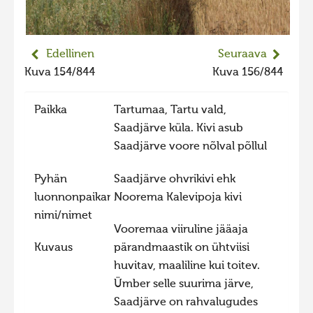
2023 kuvakilpailu lisä
Liikkuvat kuvat 2023
Edellinen
Seuraava
Hiite kuvavõistlus 2022
Kuva 154/844
Kuva 156/844
Hiite kuvavõistlus 2022 lisa
Paikka
Tartumaa, Tartu vald,
Liikkuvat kuvat 2022
Saadjärve küla. Kivi asub
Hiite kuvavõistlus 2021
Saadjärve voore nõlval põllul
Liikkuvat kuvat 2021
Pyhän
Saadjärve ohvrikivi ehk
Hiite kuvavõistlus 2020
luonnonpaikan
Noorema Kalevipoja kivi
Liikkuvat kuvat 2020
nimi/nimet
Vooremaa viiruline jääaja
Hiite kuvavõistlus 2019
Kuvaus
pärandmaastik on ühtviisi
Hiite kuvavõistlus 2018
huvitav, maaliline kui toitev.
Hiite kuvavõistlus 2017
Ümber selle suurima järve,
Saadjärve on rahvalugudes
Hiite kuvavõistlus 2016