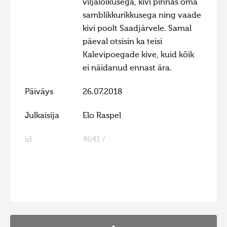
viljalõikusega, kivi pinnas oma
samblikkurikkusega ning vaade
kivi poolt Saadjärvele. Samal
päeval otsisin ka teisi
Kalevipoegade kive, kuid kõik
ei näidanud ennast ära.
Päiväys
26.07.2018
Julkaisija
Elo Raspel
id
4641 /
FaLang translation system by Faboba