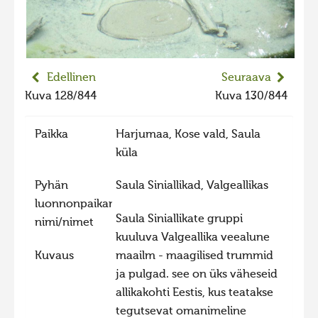
2023 kuvakilpailu lisä
Liikkuvat kuvat 2023
Hiite kuvavõistlus 2022
Edellinen
Seuraava
Hiite kuvavõistlus 2022 lisa
Kuva 128/844
Kuva 130/844
Liikkuvat kuvat 2022
Paikka
Harjumaa, Kose vald, Saula
Hiite kuvavõistlus 2021
küla
Liikkuvat kuvat 2021
Pyhän
Saula Siniallikad, Valgeallikas
Hiite kuvavõistlus 2020
luonnonpaikan
Liikkuvat kuvat 2020
Saula Siniallikate gruppi
nimi/nimet
kuuluva Valgeallika veealune
Hiite kuvavõistlus 2019
Kuvaus
maailm - maagilised trummid
Hiite kuvavõistlus 2018
ja pulgad. see on üks väheseid
Hiite kuvavõistlus 2017
allikakohti Eestis, kus teatakse
tegutsevat omanimeline
Hiite kuvavõistlus 2016