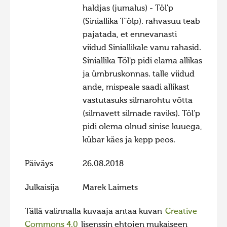
haldjas (jumalus) - Töl'p
Hiite kuvavõistlus 2015
(Siniallika T'ölp). rahvasuu teab
Hiite kuvavõistlus 2014
pajatada, et ennevanasti
viidud Siniallikale vanu rahasid.
Hiite kuvavõistlus 2013
Siniallika Töl'p pidi elama allikas
Hiite kuvavõistlus 2012
ja ümbruskonnas. talle viidud
Hiite kuvavõistlus 2011
ande, mispeale saadi allikast
vastutasuks silmarohtu võtta
Hiite kuvavõistlus 2010
(silmavett silmade raviks). Töl'p
Hiite kuvavõistlus 2009
pidi olema olnud sinise kuuega,
Hiite kuvavõistlus 2008
kübar käes ja kepp peos.
Päiväys
26.08.2018
Julkaisija
Marek Laimets
Tällä valinnalla kuvaaja antaa kuvan
Creative
Commons 4.0
lisenssin ehtojen mukaiseen