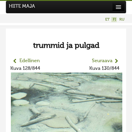
HIITE MAJA
Uutiset
ET
FI
RU
Kuvakilpailut
UUSI KUVAKILPAILU
trummid ja pulgad
Hiite kuvavõistlus 2026
AIEMMAT KILPAILUT
Edellinen
Seuraava
Hiisien kuvakilpailu 2025
Kuva 128/844
Kuva 130/844
2025 kuvakilpailu lisä
Liikuvad kuvad 2025
Hiisien kuvakilpailu 2024
2024 kuvakilpailu lisä
Liikkuvat kuvat 2024
Hiisien kuvakilpailu 2023