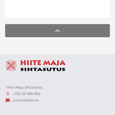
FaLang translation system by Faboba
Hiite Maja Sihtasutus
+372 56 686 892
juhatus@hiis.ee