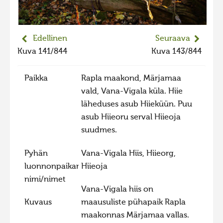
2023 kuvakilpailu lisä
Liikkuvat kuvat 2023
Edellinen
Seuraava
Hiite kuvavõistlus 2022
Kuva 141/844
Kuva 143/844
Hiite kuvavõistlus 2022 lisa
Paikka
Rapla maakond, Märjamaa
Liikkuvat kuvat 2022
vald, Vana-Vigala küla. Hiie
Hiite kuvavõistlus 2021
läheduses asub Hiieküün. Puu
Liikkuvat kuvat 2021
asub Hiieoru serval Hiieoja
suudmes.
Hiite kuvavõistlus 2020
Liikkuvat kuvat 2020
Pyhän
Vana-Vigala Hiis, Hiieorg,
luonnonpaikan
Hiieoja
Hiite kuvavõistlus 2019
nimi/nimet
Hiite kuvavõistlus 2018
Vana-Vigala hiis on
Hiite kuvavõistlus 2017
Kuvaus
maausuliste pühapaik Rapla
maakonnas Märjamaa vallas.
Hiite kuvavõistlus 2016