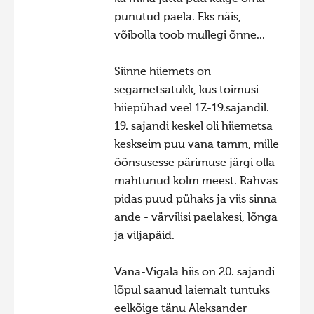
punutud paela. Eks näis,
võibolla toob mullegi õnne...
Siinne hiiemets on
segametsatukk, kus toimusi
hiiepühad veel 17.-19.sajandil.
19. sajandi keskel oli hiiemetsa
keskseim puu vana tamm, mille
õõnsusesse pärimuse järgi olla
mahtunud kolm meest. Rahvas
pidas puud pühaks ja viis sinna
ande - värvilisi paelakesi, lõnga
ja viljapäid.
Vana-Vigala hiis on 20. sajandi
lõpul saanud laiemalt tuntuks
eelkõige tänu Aleksander