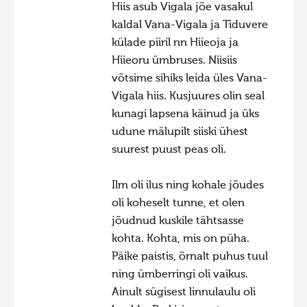
Hiis asub Vigala jõe vasakul
Hiite kuvavõistlus 2015
kaldal Vana-Vigala ja Tiduvere
Hiite kuvavõistlus 2014
külade piiril nn Hiieoja ja
Hiieoru ümbruses. Niisiis
Hiite kuvavõistlus 2013
võtsime sihiks leida üles Vana-
Hiite kuvavõistlus 2012
Vigala hiis. Kusjuures olin seal
kunagi lapsena käinud ja üks
Hiite kuvavõistlus 2011
udune mälupilt siiski ühest
Hiite kuvavõistlus 2010
suurest puust peas oli.
Hiite kuvavõistlus 2009
Ilm oli ilus ning kohale jõudes
Hiite kuvavõistlus 2008
oli koheselt tunne, et olen
jõudnud kuskile tähtsasse
kohta. Kohta, mis on püha.
Päike paistis, õrnalt puhus tuul
ning ümberringi oli vaikus.
Ainult sügisest linnulaulu oli