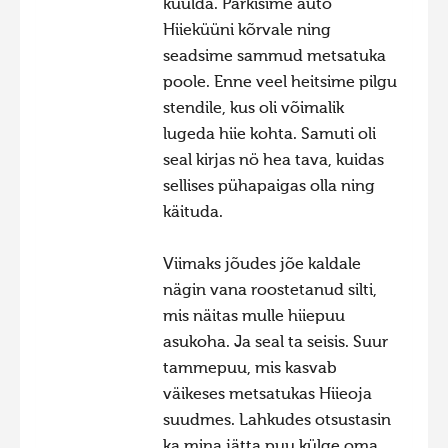
kuulda. Parkisime auto
Hiieküüni kõrvale ning
seadsime sammud metsatuka
poole. Enne veel heitsime pilgu
stendile, kus oli võimalik
lugeda hiie kohta. Samuti oli
seal kirjas nö hea tava, kuidas
sellises pühapaigas olla ning
käituda.
Viimaks jõudes jõe kaldale
nägin vana roostetanud silti,
mis näitas mulle hiiepuu
asukoha. Ja seal ta seisis. Suur
tammepuu, mis kasvab
väikeses metsatukas Hiieoja
suudmes. Lahkudes otsustasin
ka mina jätta puu külge oma