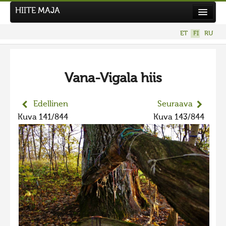
HIITE MAJA
Uutiset
ET
FI
RU
Kuvakilpailut
UUSI KUVAKILPAILU
Vana-Vigala hiis
Hiite kuvavõistlus 2026
AIEMMAT KILPAILUT
Edellinen
Seuraava
Hiisien kuvakilpailu 2025
Kuva 141/844
Kuva 143/844
2025 kuvakilpailu lisä
Liikuvad kuvad 2025
Hiisien kuvakilpailu 2024
2024 kuvakilpailu lisä
Liikkuvat kuvat 2024
Hiisien kuvakilpailu 2023