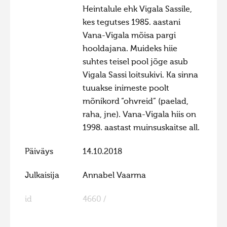
Heintalule ehk Vigala Sassile,
kes tegutses 1985. aastani
Vana-Vigala mõisa pargi
hooldajana. Muideks hiie
suhtes teisel pool jõge asub
Vigala Sassi loitsukivi. Ka sinna
tuuakse inimeste poolt
mõnikord “ohvreid” (paelad,
raha, jne). Vana-Vigala hiis on
1998. aastast muinsuskaitse all.
Päiväys
14.10.2018
Julkaisija
Annabel Vaarma
id
4660 /