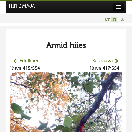
HIITE MAJA
Uutiset
ET
FI
RU
Kuvakilpailut
UUSI KUVAKILPAILU
Annid hiies
Hiite kuvavõistlus 2026
AIEMMAT KILPAILUT
Edellinen
Seuraava
Hiisien kuvakilpailu 2025
Kuva 415/554
Kuva 417/554
2025 kuvakilpailu lisä
Liikuvad kuvad 2025
Hiisien kuvakilpailu 2024
2024 kuvakilpailu lisä
Liikkuvat kuvat 2024
Hiisien kuvakilpailu 2023