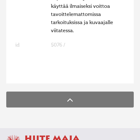
käyttää ilmaiseksi voittoa
tavoittelemattomissa
tarkoituksissa ja kuvaajalle
viitatessa.
id
5076 /
FaLang translation system by Faboba