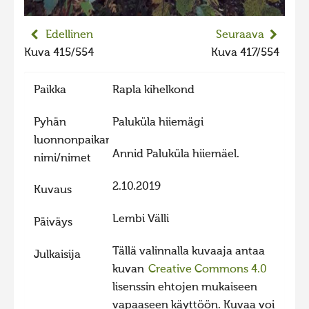
Hiite kuvavõistlus 2015
Edellinen
Seuraava
Hiite kuvavõistlus 2014
Kuva 415/554
Kuva 417/554
Hiite kuvavõistlus 2013
Paikka
Rapla kihelkond
Hiite kuvavõistlus 2012
Hiite kuvavõistlus 2011
Pyhän
Paluküla hiiemägi
Hiite kuvavõistlus 2010
luonnonpaikan
Annid Paluküla hiiemäel.
nimi/nimet
Hiite kuvavõistlus 2009
2.10.2019
Hiite kuvavõistlus 2008
Kuvaus
Lembi Välli
Päiväys
Tällä valinnalla kuvaaja antaa
Julkaisija
kuvan
Creative Commons 4.0
lisenssin ehtojen mukaiseen
vapaaseen käyttöön. Kuvaa voi