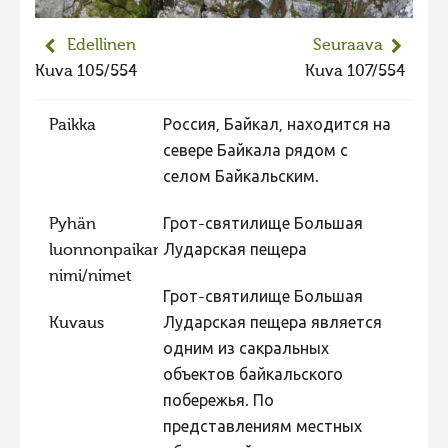
Hiite kuvavõistlus 2015
Edellinen
Seuraava
Hiite kuvavõistlus 2014
Kuva 105/554
Kuva 107/554
Hiite kuvavõistlus 2013
Paikka
Россия, Байкал, находится на
Hiite kuvavõistlus 2012
севере Байкала рядом с
Hiite kuvavõistlus 2011
селом Байкальским.
Hiite kuvavõistlus 2010
Pyhän
Грот-святилище Большая
Hiite kuvavõistlus 2009
luonnonpaikan
Лударская пещера
Hiite kuvavõistlus 2008
nimi/nimet
Грот-святилище Большая
Kuvaus
Лударская пещера является
одним из сакральных
объектов байкальского
побережья. По
представлениям местных