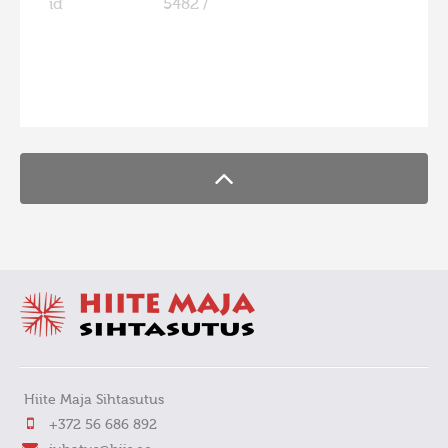
id
5482 /
FaLang translation system by Faboba
Hiite Maja Sihtasutus
+372 56 686 892