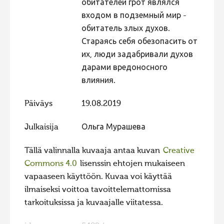
обитателей грот являлся
входом в подземный мир -
обитатель злых духов.
Стараясь себя обезопасить от
их, люди задабривали духов
дарами вредоносного
влияния.
Päiväys
19.08.2019
Julkaisija
Ольга Мурашева
Tällä valinnalla kuvaaja antaa kuvan
Creative
Commons 4.0
lisenssin ehtojen mukaiseen
vapaaseen käyttöön. Kuvaa voi käyttää
ilmaiseksi voittoa tavoittelemattomissa
tarkoituksissa ja kuvaajalle viitatessa.