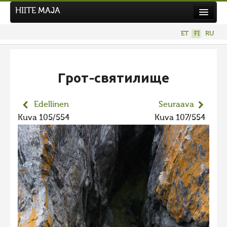
HIITE MAJA
Uutiset
ET
FI
RU
Kuvakilpailut
UUSI KUVAKILPAILU
Грот-святилище
Hiite kuvavõistlus 2026
AIEMMAT KILPAILUT
Edellinen
Seuraava
Hiisien kuvakilpailu 2025
Kuva 105/554
Kuva 107/554
2025 kuvakilpailu lisä
Liikuvad kuvad 2025
Hiisien kuvakilpailu 2024
2024 kuvakilpailu lisä
Liikkuvat kuvat 2024
Hiisien kuvakilpailu 2023