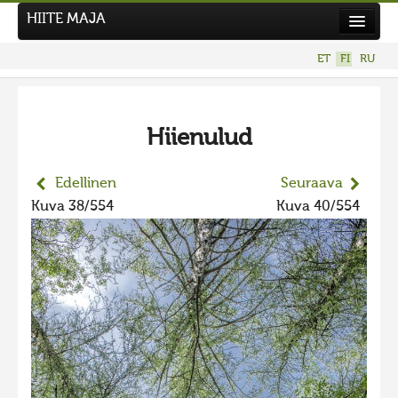
HIITE MAJA
Uutiset
ET
FI
RU
Kuvakilpailut
UUSI KUVAKILPAILU
Hiienulud
Hiite kuvavõistlus 2026
AIEMMAT KILPAILUT
Edellinen
Seuraava
Hiisien kuvakilpailu 2025
Kuva 38/554
Kuva 40/554
2025 kuvakilpailu lisä
Liikuvad kuvad 2025
Hiisien kuvakilpailu 2024
2024 kuvakilpailu lisä
Liikkuvat kuvat 2024
Hiisien kuvakilpailu 2023