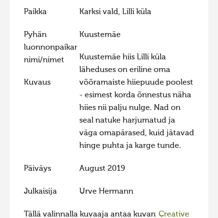
Paikka
Karksi vald, Lilli küla
Hiite kuvavõistlus 2015
Hiite kuvavõistlus 2014
Pyhän
Kuustemäe
luonnonpaikan
Hiite kuvavõistlus 2013
Kuustemäe hiis Lilli küla
nimi/nimet
Hiite kuvavõistlus 2012
läheduses on eriline oma
Hiite kuvavõistlus 2011
Kuvaus
võõramaiste hiiepuude poolest
- esimest korda õnnestus näha
Hiite kuvavõistlus 2010
hiies nii palju nulge. Nad on
Hiite kuvavõistlus 2009
seal natuke harjumatud ja
Hiite kuvavõistlus 2008
väga omapärased, kuid jätavad
hinge puhta ja karge tunde.
Päiväys
August 2019
Julkaisija
Urve Hermann
Tällä valinnalla kuvaaja antaa kuvan
Creative