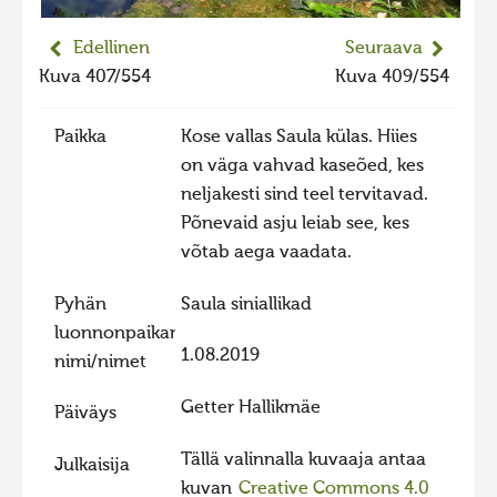
2023 kuvakilpailu lisä
Edellinen
Seuraava
Liikkuvat kuvat 2023
Kuva 407/554
Kuva 409/554
Hiite kuvavõistlus 2022
Paikka
Kose vallas Saula külas. Hiies
Hiite kuvavõistlus 2022 lisa
on väga vahvad kaseõed, kes
Liikkuvat kuvat 2022
neljakesti sind teel tervitavad.
Hiite kuvavõistlus 2021
Põnevaid asju leiab see, kes
võtab aega vaadata.
Liikkuvat kuvat 2021
Hiite kuvavõistlus 2020
Pyhän
Saula siniallikad
luonnonpaikan
Liikkuvat kuvat 2020
1.08.2019
nimi/nimet
Hiite kuvavõistlus 2019
Getter Hallikmäe
Hiite kuvavõistlus 2018
Päiväys
Hiite kuvavõistlus 2017
Tällä valinnalla kuvaaja antaa
Julkaisija
Hiite kuvavõistlus 2016
kuvan
Creative Commons 4.0