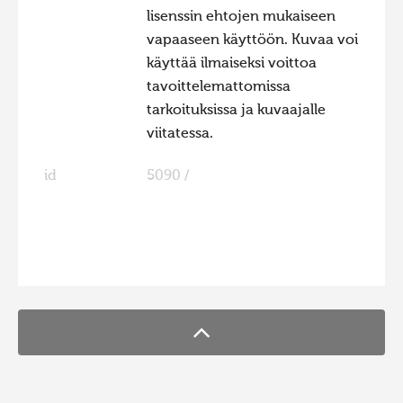
lisenssin ehtojen mukaiseen
Hiite kuvavõistlus 2015
vapaaseen käyttöön. Kuvaa voi
Hiite kuvavõistlus 2014
käyttää ilmaiseksi voittoa
tavoittelemattomissa
Hiite kuvavõistlus 2013
tarkoituksissa ja kuvaajalle
Hiite kuvavõistlus 2012
viitatessa.
Hiite kuvavõistlus 2011
id
5090 /
Hiite kuvavõistlus 2010
Hiite kuvavõistlus 2009
Hiite kuvavõistlus 2008
FaLang translation system by Faboba