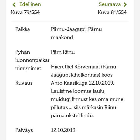
Edellinen
Seuraava
2023 kuvakilpailu lisä
Kuva 79/554
Kuva 81/554
Liikkuvat kuvat 2023
Hiite kuvavõistlus 2022
Paikka
Pärnu-Jaagupi, Pärnu
maakond
Hiite kuvavõistlus 2022 lisa
Liikkuvat kuvat 2022
Pyhän
Pärn Riinu
luonnonpaikan
Hiite kuvavõistlus 2021
Hiieretkel Kõrvemaal (Pärnu-
nimi/nimet
Liikkuvat kuvat 2021
Jaagupi kihelkonnas) koos
Hiite kuvavõistlus 2020
Kuvaus
Ahto Kaasikuga 12.10.2019.
Laulsime loomise laulu,
Liikkuvat kuvat 2020
muidugi linnust kes oma mune
Hiite kuvavõistlus 2019
pillutas ... siis märkasin Riinu
pärna okstel lindu.
Hiite kuvavõistlus 2018
Hiite kuvavõistlus 2017
Päiväys
12.10.2019
Hiite kuvavõistlus 2016