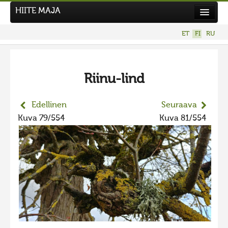
HIITE MAJA
Uutiset
ET
FI
RU
Kuvakilpailut
UUSI KUVAKILPAILU
Riinu-lind
Hiite kuvavõistlus 2026
AIEMMAT KILPAILUT
Edellinen
Seuraava
Hiisien kuvakilpailu 2025
Kuva 79/554
Kuva 81/554
2025 kuvakilpailu lisä
Liikuvad kuvad 2025
Hiisien kuvakilpailu 2024
2024 kuvakilpailu lisä
Liikkuvat kuvat 2024
Hiisien kuvakilpailu 2023