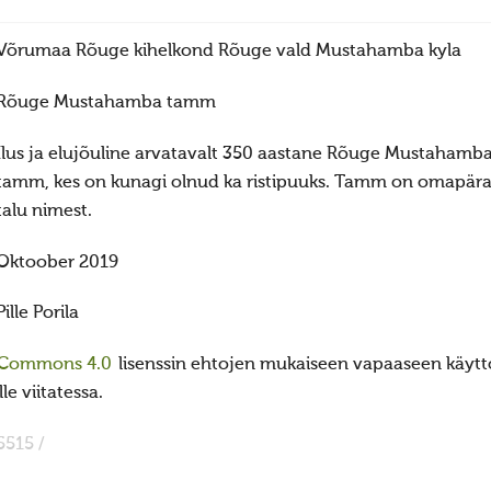
Võrumaa Rõuge kihelkond Rõuge vald Mustahamba kyla
Rõuge Mustahamba tamm
Ilus ja elujõuline arvatavalt 350 aastane Rõuge Mustahamba
tamm, kes on kunagi olnud ka ristipuuks. Tamm on omapär
talu nimest.
Oktoober 2019
Pille Porila
 Commons 4.0
lisenssin ehtojen mukaiseen vapaaseen käyttö
e viitatessa.
5515 /