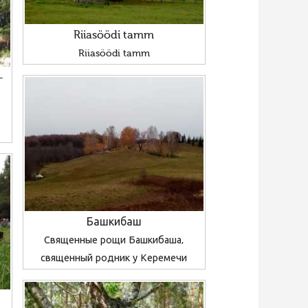
Riiasöödi tamm
Riiasöödi tamm
-
Башкибаш
Священные рощи Башкибаша,
священный родник у Керемечи
е