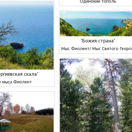
Одинокий тополь
"Божия страна"
Мыс Фиолент/ Мыс Святого Георг
оргиевская скала"
у мыса Фиолент