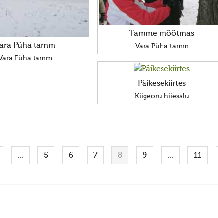
Tamme mõõtmas
ara Püha tamm
Vara Püha tamm
Vara Püha tamm
Päikesekiirtes
Kiigeoru hiiesalu
...
5
6
7
8
9
...
11