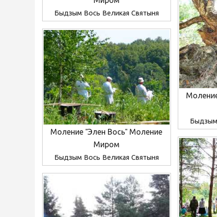
Миром
Быдзым Вось Великая Святыня
Моление
Быдзым 
Моление "Элен Вось" Моление
Миром
Быдзым Вось Великая Святыня