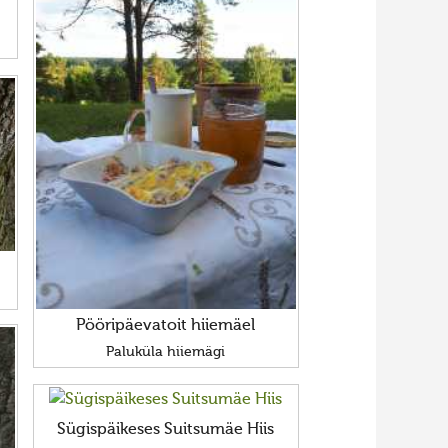
Pööripäevatoit hiiemäel
Paluküla hiiemägi
Sügispäikeses Suitsumäe Hiis