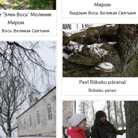
Миром
Быдзым Вось Великая Святыня
 "Элен Вось" Моление
Миром
Вось Великая Святыня
Pael Riibaku päranal
Riibaku päran