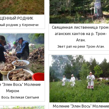
ЩЕННЫЙ РОДНИК
ный родник у Керемечи
Священная лиственница тром
аганских хантов на р. Тром-
Аган.
Эвет рап на реке Тром-Аган.
 "Элен Вось" Моление
Миром
Вось Великая Святыня
Моление "Элен Вось" Молени