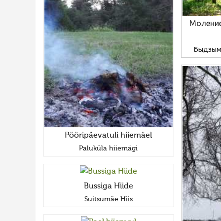
Моление
Быдзым 
Pööripäevatuli hiiemäel
Paluküla hiiemägi
Bussiga Hiide
Suitsumäe Hiis