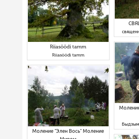
СВЯ
священ
Riiasöödi tamm
Riiasöödi tamm
Моление
Быдзым 
Моление "Элен Вось" Моление