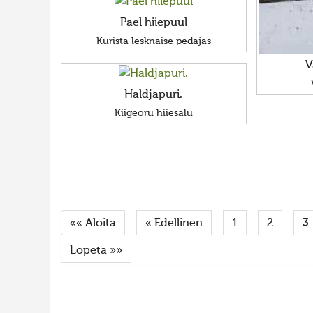
Pael hiiepuul
Kurista lesknaise pedajas
V
Haldjapuri.
Kiigeoru hiiesalu
«« Aloita
« Edellinen
1
2
3
Lopeta »»
FaLang translation system by Faboba