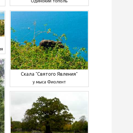
Одинокий тополь
ия
Скала "Святого Явления"
у мыса Фиолент