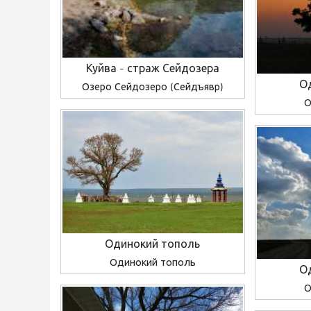
Куйва - страж Сейдозера
О
Озеро Сейдозеро (Сейдъявр)
О
Одинокий тополь
Одинокий тополь
О
О