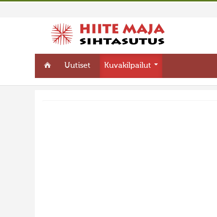
Uutiset
Kuvakilpailut