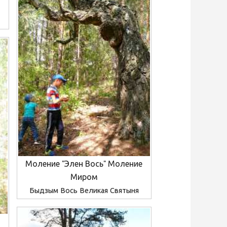
Моление "Элен Вось" Моление
Миром
Быдзым Вось Великая Святыня
е