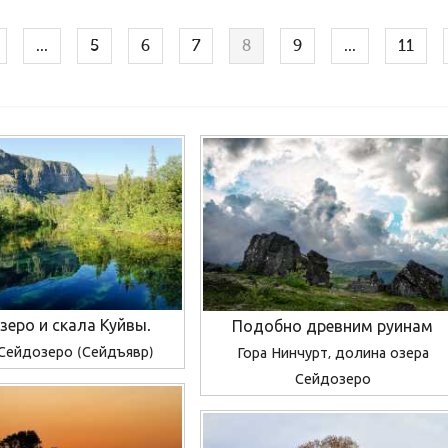
...
5
6
7
8
9
...
11
зеро и скала Куйвы.
Подобно древним руинам
Сейдозеро (Сейдъявр)
Гора Нинчурт, долина озера
Сейдозеро