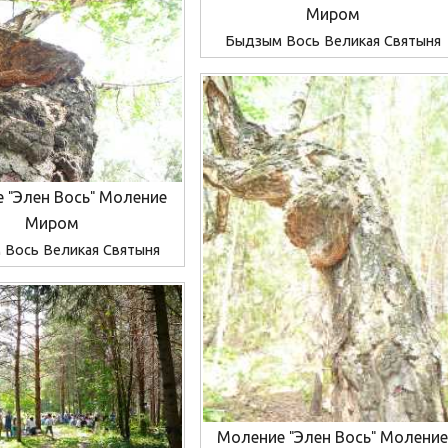
Миром
Быдзым Вось Великая Святыня
 "Элен Вось" Моление
Миром
Вось Великая Святыня
Моление "Элен Вось" Молени