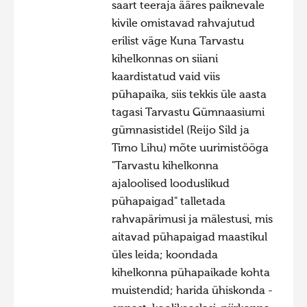
saart teeraja ääres paiknevale
kivile omistavad rahvajutud
erilist väge Kuna Tarvastu
kihelkonnas on siiani
kaardistatud vaid viis
pühapaika, siis tekkis üle aasta
tagasi Tarvastu Gümnaasiumi
gümnasistidel (Reijo Sild ja
Timo Lihu) mõte uurimistööga
"Tarvastu kihelkonna
ajaloolised looduslikud
pühapaigad" talletada
rahvapärimusi ja mälestusi, mis
aitavad pühapaigad maastikul
üles leida; koondada
kihelkonna pühapaikade kohta
muistendid; harida ühiskonda -