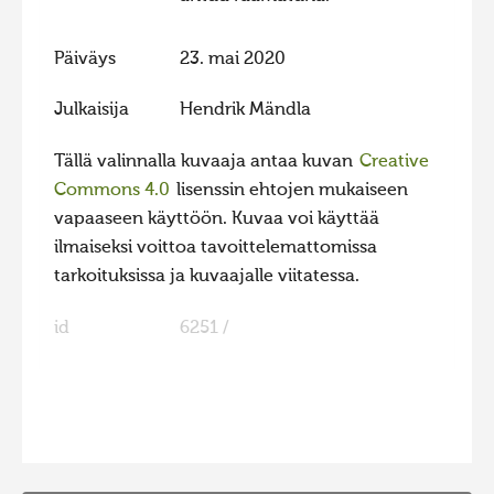
Päiväys
23. mai 2020
Julkaisija
Hendrik Mändla
Tällä valinnalla kuvaaja antaa kuvan
Creative
Commons 4.0
lisenssin ehtojen mukaiseen
vapaaseen käyttöön. Kuvaa voi käyttää
ilmaiseksi voittoa tavoittelemattomissa
tarkoituksissa ja kuvaajalle viitatessa.
id
6251 /
FaLang translation system by Faboba