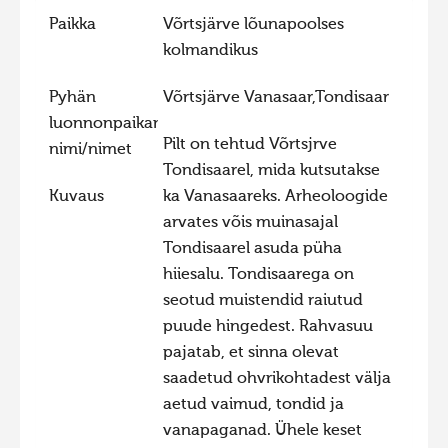
Paikka
Võrtsjärve lõunapoolses
Hiite kuvavõistlus 2015
kolmandikus
Hiite kuvavõistlus 2014
Pyhän
Võrtsjärve Vanasaar,Tondisaar
Hiite kuvavõistlus 2013
luonnonpaikan
Hiite kuvavõistlus 2012
Pilt on tehtud Võrtsjrve
nimi/nimet
Hiite kuvavõistlus 2011
Tondisaarel, mida kutsutakse
Kuvaus
ka Vanasaareks. Arheoloogide
Hiite kuvavõistlus 2010
arvates võis muinasajal
Hiite kuvavõistlus 2009
Tondisaarel asuda püha
Hiite kuvavõistlus 2008
hiiesalu. Tondisaarega on
seotud muistendid raiutud
puude hingedest. Rahvasuu
pajatab, et sinna olevat
saadetud ohvrikohtadest välja
aetud vaimud, tondid ja
vanapaganad. Ühele keset