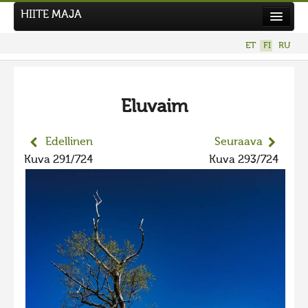
HIITE MAJA
Uutiset
ET
FI
RU
Kuvakilpailut
UUSI KUVAKILPAILU
Eluvaim
Hiite kuvavõistlus 2026
AIEMMAT KILPAILUT
Edellinen
Seuraava
Hiisien kuvakilpailu 2025
Kuva 291/724
Kuva 293/724
2025 kuvakilpailu lisä
Liikuvad kuvad 2025
Hiisien kuvakilpailu 2024
2024 kuvakilpailu lisä
Liikkuvat kuvat 2024
Hiisien kuvakilpailu 2023