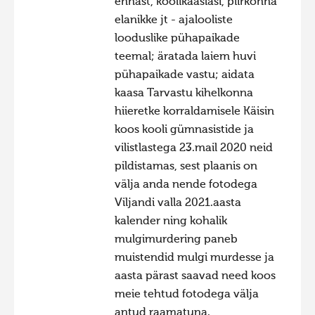
ennast, koolikaaslasi, piirkonna
elanikke jt - ajalooliste
looduslike pühapaikade
teemal; äratada laiem huvi
pühapaikade vastu; aidata
kaasa Tarvastu kihelkonna
hiieretke korraldamisele Käisin
koos kooli gümnasistide ja
vilistlastega 23.mail 2020 neid
pildistamas, sest plaanis on
välja anda nende fotodega
Viljandi valla 2021.aasta
kalender ning kohalik
mulgimurdering paneb
muistendid mulgi murdesse ja
aasta pärast saavad need koos
meie tehtud fotodega välja
antud raamatuna.