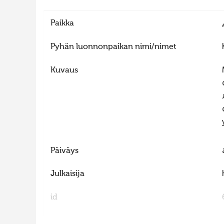
Paikka
Pyhän luonnonpaikan nimi/nimet
Kuvaus
Päiväys
Julkaisija
id