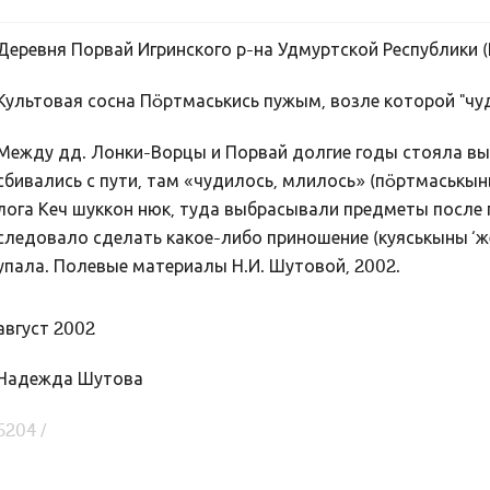
Деревня Порвай Игринского р-на Удмуртской Республики (
Культовая сосна Пöртмаськись пужым, возле которой "чу
Между дд. Лонки-Ворцы и Порвай долгие годы стояла вы
сбивались с пути, там «чудилось, млилось» (пöртмаськыны
лога Кеч шуккон нюк, туда выбрасывали предметы после 
следовало сделать какое-либо приношение (куяськыны ‘же
упала. Полевые материалы Н.И. Шутовой, 2002.
август 2002
Надежда Шутова
6204 /