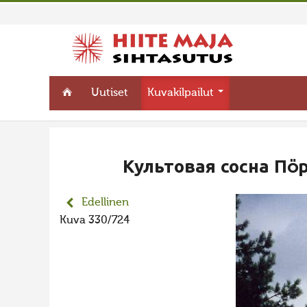
Uutiset
Kuvakilpailut
Культовая сосна Пö
Edellinen
Kuva 330/724