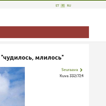
ET
FI
RU
"чудилось, млилось"
Seuraava
Kuva 332/724