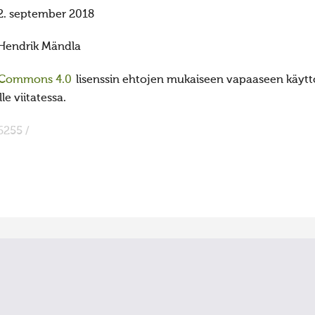
2. september 2018
Hendrik Mändla
 Commons 4.0
lisenssin ehtojen mukaiseen vapaaseen käyttö
e viitatessa.
6255 /