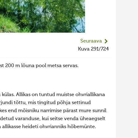
Seuraava
Kuva 291/724
rvest 200 m lõuna pool metsa servas.
u külas. Allikas on tuntud muistse ohvriallikana
jundi tõttu, mis tingitud põhja settinud
, kes end mõisniku narrimise pärast mure sunnil
eidetud varanduse, kui seitse venda üheaegselt
ja allikasse heideti ohvrianniks hõbemünte.