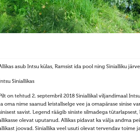
Allikas asub Intsu külas, Ramsist ida pool ning Sinialliku jä
Intsu Siniallikas
Pilt on tehtud 2. septembril 2018 Siniallikal viljandimaal Ints
ja oma nime saanud kristallselge vee ja omapärase sinise var
sinisest savist. Legend räägib siniste silmadega tütarlapsest
allikasse olevat uputanud. Allikas pidavat ka välja andma p
allikast joovad. Siniallika veel usuti olevat tervendav toime 