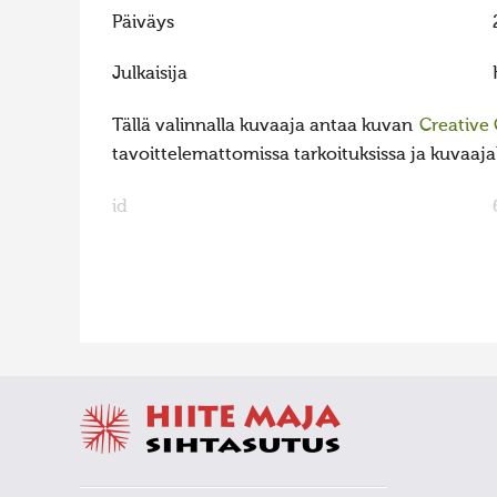
Päiväys
Julkaisija
Tällä valinnalla kuvaaja antaa kuvan
Creative
tavoittelemattomissa tarkoituksissa ja kuvaajall
id
FaLang translation system by Faboba