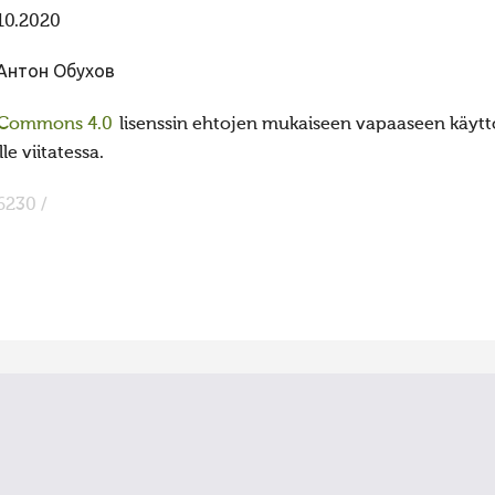
10.2020
Антон Обухов
 Commons 4.0
lisenssin ehtojen mukaiseen vapaaseen käyttö
e viitatessa.
6230 /