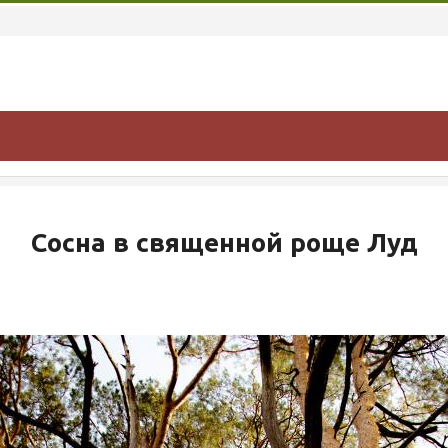
Сосна в священной роще Луд