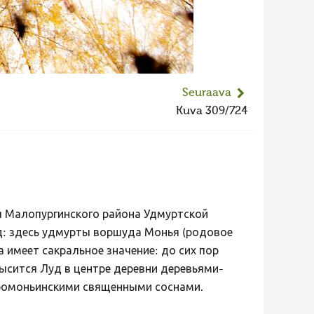
Seuraava
Kuva 309/724
я Малопургинского района Удмуртской
уд: здесь удмурты воршуда Монья (родовое
 имеет сакральное значение: до сих пор
ысится Луд в центре деревни деревьями-
аромоньинскими священными соснами.