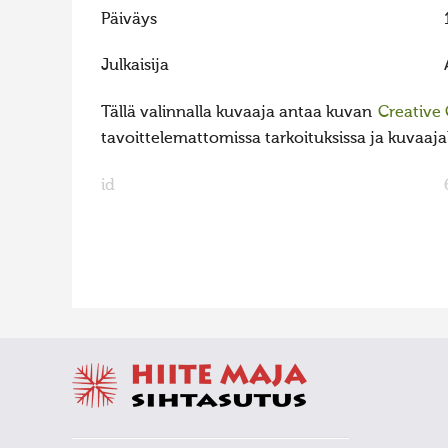
Päiväys
Julkaisija
Tällä valinnalla kuvaaja antaa kuvan
Creative
tavoittelemattomissa tarkoituksissa ja kuvaajall
id
FaLang translation system by Faboba