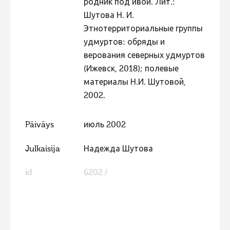
родник под ивой. Лит.:
Шутова Н. И.
Этнотерриториальные группы
удмуртов: обряды и
верования северных удмуртов
(Ижевск, 2018); полевые
материалы Н.И. Шутовой,
2002.
Päiväys
июль 2002
Julkaisija
Надежда Шутова
id
6202 /
FaLang translation system by Faboba