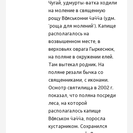
Чугай, удмурты-ватка ходили
Hiite kuvavõistlus 2015
на моление в священную
рощу Вӧсяськонни ӵаӵӵа (удм.
Hiite kuvavõistlus 2014
‘роща для молений’). Капище
Hiite kuvavõistlus 2013
располагалось на
Hiite kuvavõistlus 2012
возвышенном месте, в
верховьях оврага Гыркеснюк,
Hiite kuvavõistlus 2011
на поляне в окружении елей.
Hiite kuvavõistlus 2010
Там вытекал родник. На
Hiite kuvavõistlus 2009
поляне резали бычка со
священниками, с иконами.
Hiite kuvavõistlus 2008
Осмотр святилища в 2002 г.
показал, что поляна посреди
леса, на которой
располагалось капище
Вӧсяськон ӵаӵӵа, поросла
кустарником. Сохранился