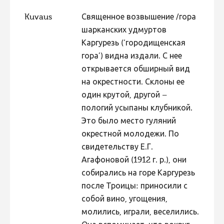
Hiite kuvavõistlus 2015
Kuvaus
Священное возвышение /гора
шарканских удмуртов
Hiite kuvavõistlus 2014
Каргурезь (‘городищенская
Hiite kuvavõistlus 2013
гора’) видна издали. С нее
Hiite kuvavõistlus 2012
открывается обширный вид
на окрестности. Склоны ее
Hiite kuvavõistlus 2011
один крутой, другой –
Hiite kuvavõistlus 2010
пологий усыпаны клубникой.
Hiite kuvavõistlus 2009
Это было место гуляний
окрестной молодежи. По
Hiite kuvavõistlus 2008
свидетельству Е.Г.
Агафоновой (1912 г. р.), они
собирались на горе Каргурезь
после Троицы: приносили с
собой вино, угощения,
молились, играли, веселились.