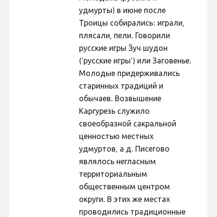
удмурты) в июне после
Троицы собирались: играли,
плясали, пели. Говорили
русские игры Ӟуч шудон
(‘русские игры’) или Заговенье.
Молодые придерживались
старинных традиций и
обычаев. Возвышение
Каргурезь служило
своеобразной сакральной
ценностью местных
удмуртов, а д. Писегово
являлось негласным
территориальным
общественным центром
округи. В этих же местах
проводились традиционные