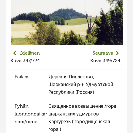
2023 kuvakilpailu lisä
Liikkuvat kuvat 2023
Hiite kuvavõistlus 2022
Hiite kuvavõistlus 2022 lisa
Liikkuvat kuvat 2022
Edellinen
Seuraava
Hiite kuvavõistlus 2021
Kuva 347/724
Kuva 349/724
Liikkuvat kuvat 2021
Paikka
Деревня Пислегово,
Hiite kuvavõistlus 2020
Шарканский р-н Удмуртской
Liikkuvat kuvat 2020
Республики (Россия)
Hiite kuvavõistlus 2019
Pyhän
Священное возвышение /гора
Hiite kuvavõistlus 2018
luonnonpaikan
шарканских удмуртов
Hiite kuvavõistlus 2017
nimi/nimet
Каргурезь (‘городищенская
гора’)
Hiite kuvavõistlus 2016