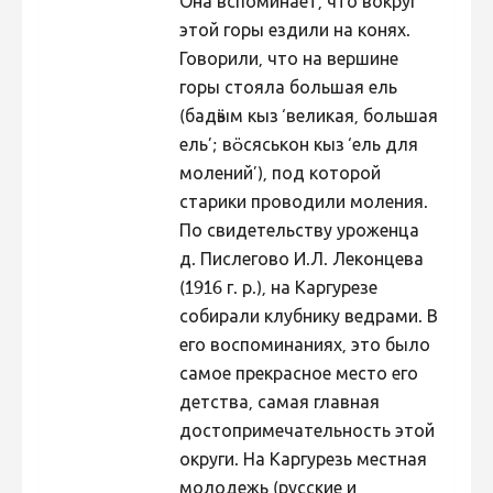
Она вспоминает, что вокруг
этой горы ездили на конях.
Говорили, что на вершине
горы стояла большая ель
(бадӟым кыз ‘великая, большая
ель’; вöсяськон кыз ‘ель для
молений’), под которой
старики проводили моления.
По свидетельству уроженца
д. Пислегово И.Л. Леконцева
(1916 г. р.), на Каргурезе
собирали клубнику ведрами. В
его воспоминаниях, это было
самое прекрасное место его
детства, самая главная
достопримечательность этой
округи. На Каргурезь местная
молодежь (русские и