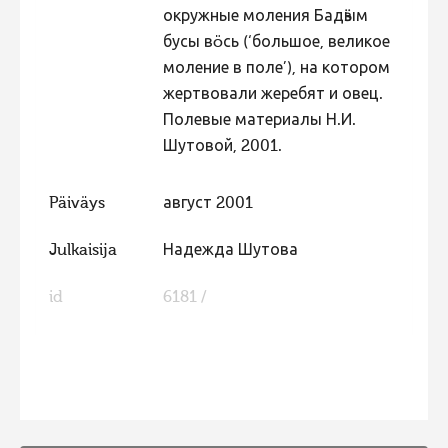
окружные моления Бадӟым
бусы вöсь (‘большое, великое
моление в поле’), на котором
жертвовали жеребят и овец.
Полевые материалы Н.И.
Шутовой, 2001.
Päiväys
август 2001
Julkaisija
Надежда Шутова
id
6181 /
FaLang translation system by Faboba