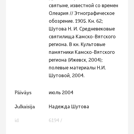
святыне, известной со времен
Олеария // Этнографическое
обозрение. 1905. Кн. 62;
Шутова Н. И. Средневековые
святилища Камско-Вятского
региона. В кн. Культовые
памятники Камско-Вятского
региона (Ижевск, 2004);
полевые материалы Н.И.
Шутовой, 2004.
Päiväys
июль 2004
Julkaisija
Надежда Шутова
id
6194 /