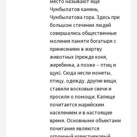
место называют еще
Чумбылатов камень,
Чумбылатова гора. Здесь при
большом стечении людей
совершались общественные
моления памяти богатыря с
принесением в жертву
животных (прежде коня,
жеребенка, а позже – птиц и
щук). Сюда несли монеты,
птицу, одежду, другие вещи,
ставили восковые свечи и
просили о помощи. Капище
почитается марийским
населением и в настоящее
время. Основными объектами
почитания являются