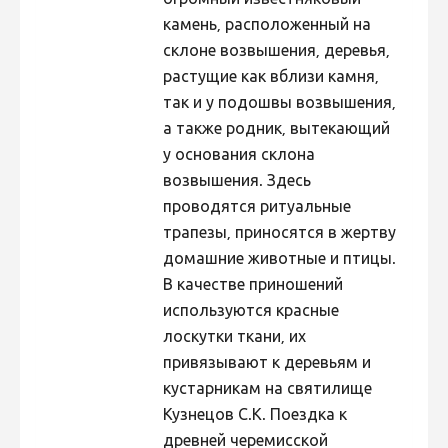
огромный известняковый
камень, расположенный на
склоне возвышения, деревья,
растущие как вблизи камня,
так и у подошвы возвышения,
а также родник, вытекающий
у основания склона
возвышения. Здесь
проводятся ритуальные
трапезы, приносятся в жертву
домашние животные и птицы.
В качестве приношений
используются красные
лоскутки ткани, их
привязывают к деревьям и
кустарникам на святилище
Кузнецов С.К. Поездка к
древней черемисской