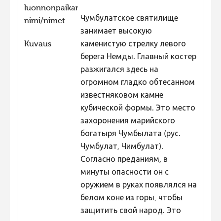
luonnonpaikan
Hiite kuvavõistlus 2015
Чумбулатское святилище
nimi/nimet
Hiite kuvavõistlus 2014
занимает высокую
Kuvaus
каменистую стрелку левого
Hiite kuvavõistlus 2013
берега Немды. Главный костер
Hiite kuvavõistlus 2012
разжигался здесь на
Hiite kuvavõistlus 2011
огромном гладко обтесанном
известняковом камне
Hiite kuvavõistlus 2010
кубической формы. Это место
Hiite kuvavõistlus 2009
захоронения марийского
богатыря Чумбылата (рус.
Hiite kuvavõistlus 2008
Чумбулат, Чимбулат).
Согласно преданиям, в
минуты опасности он с
оружием в руках появлялся на
белом коне из горы, чтобы
защитить свой народ. Это