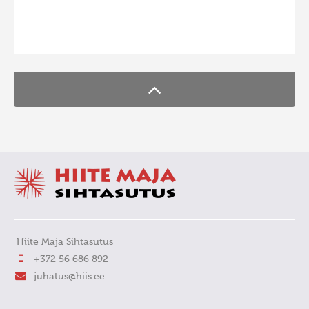
FaLang translation system by Faboba
Hiite Maja Sihtasutus
+372 56 686 892
juhatus@hiis.ee