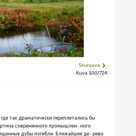
Seuraava
Kuva 500/724
, где так драматически переплетались бы
артина современного промышлен- ного
вященные дубы погибли. Ближайшее де- рево