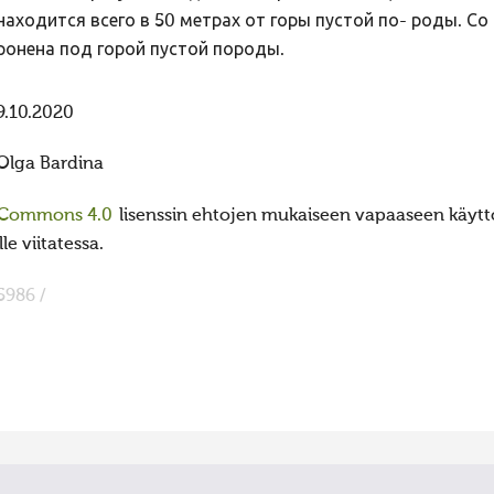
находится всего в 50 метрах от горы пустой по- роды. Со
ронена под горой пустой породы.
9.10.2020
Olga Bardina
 Commons 4.0
lisenssin ehtojen mukaiseen vapaaseen käyttö
e viitatessa.
5986 /