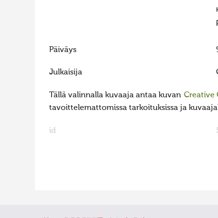
Päiväys
Julkaisija
Tällä valinnalla kuvaaja antaa kuvan
Creative
tavoittelemattomissa tarkoituksissa ja kuvaajall
id
FaLang translation system by Faboba