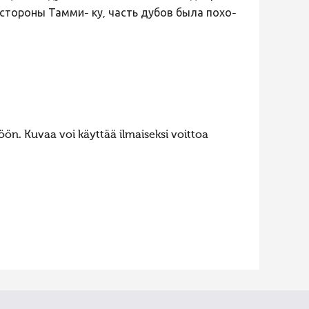
 стороны Тамми- ку, часть дубов была похо-
ön. Kuvaa voi käyttää ilmaiseksi voittoa