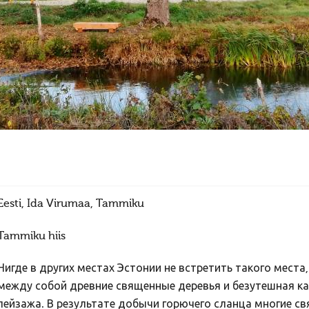
Eesti, Ida Virumaa, Tammiku
Tammiku hiis
Нигде в других местах Эстонии не встретить такого места
между собой древние священные деревья и безутешная к
пейзажа. В результате добычи горючего сланца многие с