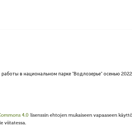
работы в национальном парке "Водлозерье" осенью 2022
 Commons 4.0
lisenssin ehtojen mukaiseen vapaaseen käyttöö
e viitatessa.