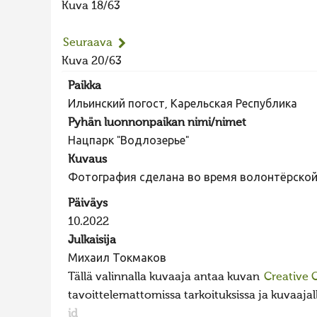
Kuva 18/63
Seuraava
Kuva 20/63
Paikka
Ильинский погост, Карельская Республика
Pyhän luonnonpaikan nimi/nimet
Нацпарк "Водлозерье"
Kuvaus
Фотография сделана во время волонтёрской 
Päiväys
10.2022
Julkaisija
Михаил Токмаков
Tällä valinnalla kuvaaja antaa kuvan
Creative
tavoittelemattomissa tarkoituksissa ja kuvaajall
id